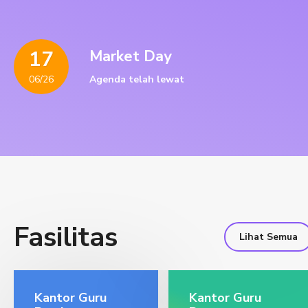
17
Market Day
06/26
Agenda telah lewat
Fasilitas
Lihat Semua
Kantor Guru
Kantor Guru