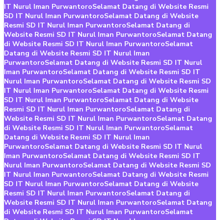
IT Nurul Iman Purwantoro
Selamat Datang di Website Resmi
SD IT Nurul Iman Purwantoro
Selamat Datang di Website
Resmi SD IT Nurul Iman Purwantoro
Selamat Datang di
Website Resmi SD IT Nurul Iman Purwantoro
Selamat Datang
di Website Resmi SD IT Nurul Iman Purwantoro
Selamat
Datang di Website Resmi SD IT Nurul Iman
Purwantoro
Selamat Datang di Website Resmi SD IT Nurul
Iman Purwantoro
Selamat Datang di Website Resmi SD IT
Nurul Iman Purwantoro
Selamat Datang di Website Resmi SD
IT Nurul Iman Purwantoro
Selamat Datang di Website Resmi
SD IT Nurul Iman Purwantoro
Selamat Datang di Website
Resmi SD IT Nurul Iman Purwantoro
Selamat Datang di
Website Resmi SD IT Nurul Iman Purwantoro
Selamat Datang
di Website Resmi SD IT Nurul Iman Purwantoro
Selamat
Datang di Website Resmi SD IT Nurul Iman
Purwantoro
Selamat Datang di Website Resmi SD IT Nurul
Iman Purwantoro
Selamat Datang di Website Resmi SD IT
Nurul Iman Purwantoro
Selamat Datang di Website Resmi SD
IT Nurul Iman Purwantoro
Selamat Datang di Website Resmi
SD IT Nurul Iman Purwantoro
Selamat Datang di Website
Resmi SD IT Nurul Iman Purwantoro
Selamat Datang di
Website Resmi SD IT Nurul Iman Purwantoro
Selamat Datang
di Website Resmi SD IT Nurul Iman Purwantoro
Selamat