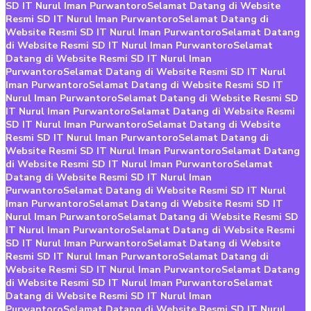
SD IT Nurul Iman Purwantoro
Selamat Datang di Website
Resmi SD IT Nurul Iman Purwantoro
Selamat Datang di
Website Resmi SD IT Nurul Iman Purwantoro
Selamat Datang
di Website Resmi SD IT Nurul Iman Purwantoro
Selamat
Datang di Website Resmi SD IT Nurul Iman
Purwantoro
Selamat Datang di Website Resmi SD IT Nurul
Iman Purwantoro
Selamat Datang di Website Resmi SD IT
Nurul Iman Purwantoro
Selamat Datang di Website Resmi SD
IT Nurul Iman Purwantoro
Selamat Datang di Website Resmi
SD IT Nurul Iman Purwantoro
Selamat Datang di Website
Resmi SD IT Nurul Iman Purwantoro
Selamat Datang di
Website Resmi SD IT Nurul Iman Purwantoro
Selamat Datang
di Website Resmi SD IT Nurul Iman Purwantoro
Selamat
Datang di Website Resmi SD IT Nurul Iman
Purwantoro
Selamat Datang di Website Resmi SD IT Nurul
Iman Purwantoro
Selamat Datang di Website Resmi SD IT
Nurul Iman Purwantoro
Selamat Datang di Website Resmi SD
IT Nurul Iman Purwantoro
Selamat Datang di Website Resmi
SD IT Nurul Iman Purwantoro
Selamat Datang di Website
Resmi SD IT Nurul Iman Purwantoro
Selamat Datang di
Website Resmi SD IT Nurul Iman Purwantoro
Selamat Datang
di Website Resmi SD IT Nurul Iman Purwantoro
Selamat
Datang di Website Resmi SD IT Nurul Iman
Purwantoro
Selamat Datang di Website Resmi SD IT Nurul