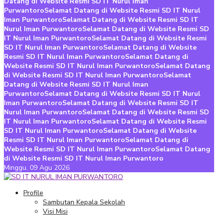
Datang di Website Resmi SD IT Nurul Iman
Purwantoro
Selamat Datang di Website Resmi SD IT Nurul
Iman Purwantoro
Selamat Datang di Website Resmi SD IT
Nurul Iman Purwantoro
Selamat Datang di Website Resmi SD
IT Nurul Iman Purwantoro
Selamat Datang di Website Resmi
SD IT Nurul Iman Purwantoro
Selamat Datang di Website
Resmi SD IT Nurul Iman Purwantoro
Selamat Datang di
Website Resmi SD IT Nurul Iman Purwantoro
Selamat Datang
di Website Resmi SD IT Nurul Iman Purwantoro
Selamat
Datang di Website Resmi SD IT Nurul Iman
Purwantoro
Selamat Datang di Website Resmi SD IT Nurul
Iman Purwantoro
Selamat Datang di Website Resmi SD IT
Nurul Iman Purwantoro
Selamat Datang di Website Resmi SD
IT Nurul Iman Purwantoro
Selamat Datang di Website Resmi
SD IT Nurul Iman Purwantoro
Selamat Datang di Website
Resmi SD IT Nurul Iman Purwantoro
Selamat Datang di
Website Resmi SD IT Nurul Iman Purwantoro
Selamat Datang
di Website Resmi SD IT Nurul Iman Purwantoro
Minggu,
09 Agu 2026
Profile
Sambutan Kepala Sekolah
Visi Misi