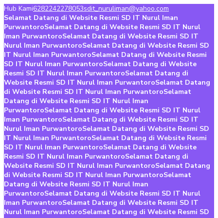
Hub Kami
6282242278053
sdit_nuruliman@yahoo.com
Selamat Datang di Website Resmi SD IT Nurul Iman
Purwantoro
Selamat Datang di Website Resmi SD IT Nurul
Iman Purwantoro
Selamat Datang di Website Resmi SD IT
Nurul Iman Purwantoro
Selamat Datang di Website Resmi SD
IT Nurul Iman Purwantoro
Selamat Datang di Website Resmi
SD IT Nurul Iman Purwantoro
Selamat Datang di Website
Resmi SD IT Nurul Iman Purwantoro
Selamat Datang di
Website Resmi SD IT Nurul Iman Purwantoro
Selamat Datang
di Website Resmi SD IT Nurul Iman Purwantoro
Selamat
Datang di Website Resmi SD IT Nurul Iman
Purwantoro
Selamat Datang di Website Resmi SD IT Nurul
Iman Purwantoro
Selamat Datang di Website Resmi SD IT
Nurul Iman Purwantoro
Selamat Datang di Website Resmi SD
IT Nurul Iman Purwantoro
Selamat Datang di Website Resmi
SD IT Nurul Iman Purwantoro
Selamat Datang di Website
Resmi SD IT Nurul Iman Purwantoro
Selamat Datang di
Website Resmi SD IT Nurul Iman Purwantoro
Selamat Datang
di Website Resmi SD IT Nurul Iman Purwantoro
Selamat
Datang di Website Resmi SD IT Nurul Iman
Purwantoro
Selamat Datang di Website Resmi SD IT Nurul
Iman Purwantoro
Selamat Datang di Website Resmi SD IT
Nurul Iman Purwantoro
Selamat Datang di Website Resmi SD