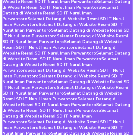
Website Resmi SD IT Nurul Iman Purwantoro
Selamat Datang
di Website Resmi SD IT Nurul Iman Purwantoro
Selamat
Datang di Website Resmi SD IT Nurul Iman
Purwantoro
Selamat Datang di Website Resmi SD IT Nurul
Iman Purwantoro
Selamat Datang di Website Resmi SD IT
Nurul Iman Purwantoro
Selamat Datang di Website Resmi SD
IT Nurul Iman Purwantoro
Selamat Datang di Website Resmi
SD IT Nurul Iman Purwantoro
Selamat Datang di Website
Resmi SD IT Nurul Iman Purwantoro
Selamat Datang di
Website Resmi SD IT Nurul Iman Purwantoro
Selamat Datang
di Website Resmi SD IT Nurul Iman Purwantoro
Selamat
Datang di Website Resmi SD IT Nurul Iman
Purwantoro
Selamat Datang di Website Resmi SD IT Nurul
Iman Purwantoro
Selamat Datang di Website Resmi SD IT
Nurul Iman Purwantoro
Selamat Datang di Website Resmi SD
IT Nurul Iman Purwantoro
Selamat Datang di Website Resmi
SD IT Nurul Iman Purwantoro
Selamat Datang di Website
Resmi SD IT Nurul Iman Purwantoro
Selamat Datang di
Website Resmi SD IT Nurul Iman Purwantoro
Selamat Datang
di Website Resmi SD IT Nurul Iman Purwantoro
Selamat
Datang di Website Resmi SD IT Nurul Iman
Purwantoro
Selamat Datang di Website Resmi SD IT Nurul
Iman Purwantoro
Selamat Datang di Website Resmi SD IT
Nurul Iman Purwantoro
Selamat Datang di Website Resmi SD