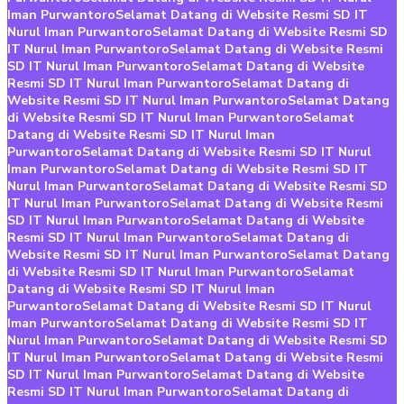
Iman Purwantoro
Selamat Datang di Website Resmi SD IT
Nurul Iman Purwantoro
Selamat Datang di Website Resmi SD
IT Nurul Iman Purwantoro
Selamat Datang di Website Resmi
SD IT Nurul Iman Purwantoro
Selamat Datang di Website
Resmi SD IT Nurul Iman Purwantoro
Selamat Datang di
Website Resmi SD IT Nurul Iman Purwantoro
Selamat Datang
di Website Resmi SD IT Nurul Iman Purwantoro
Selamat
Datang di Website Resmi SD IT Nurul Iman
Purwantoro
Selamat Datang di Website Resmi SD IT Nurul
Iman Purwantoro
Selamat Datang di Website Resmi SD IT
Nurul Iman Purwantoro
Selamat Datang di Website Resmi SD
IT Nurul Iman Purwantoro
Selamat Datang di Website Resmi
SD IT Nurul Iman Purwantoro
Selamat Datang di Website
Resmi SD IT Nurul Iman Purwantoro
Selamat Datang di
Website Resmi SD IT Nurul Iman Purwantoro
Selamat Datang
di Website Resmi SD IT Nurul Iman Purwantoro
Selamat
Datang di Website Resmi SD IT Nurul Iman
Purwantoro
Selamat Datang di Website Resmi SD IT Nurul
Iman Purwantoro
Selamat Datang di Website Resmi SD IT
Nurul Iman Purwantoro
Selamat Datang di Website Resmi SD
IT Nurul Iman Purwantoro
Selamat Datang di Website Resmi
SD IT Nurul Iman Purwantoro
Selamat Datang di Website
Resmi SD IT Nurul Iman Purwantoro
Selamat Datang di