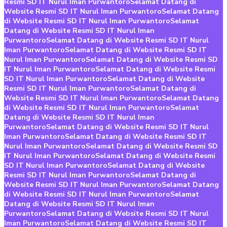
Resmi SD IT Nurul Iman Purwantoro
Selamat Datang di
Website Resmi SD IT Nurul Iman Purwantoro
Selamat Datang
di Website Resmi SD IT Nurul Iman Purwantoro
Selamat
Datang di Website Resmi SD IT Nurul Iman
Purwantoro
Selamat Datang di Website Resmi SD IT Nurul
Iman Purwantoro
Selamat Datang di Website Resmi SD IT
Nurul Iman Purwantoro
Selamat Datang di Website Resmi SD
IT Nurul Iman Purwantoro
Selamat Datang di Website Resmi
SD IT Nurul Iman Purwantoro
Selamat Datang di Website
Resmi SD IT Nurul Iman Purwantoro
Selamat Datang di
Website Resmi SD IT Nurul Iman Purwantoro
Selamat Datang
di Website Resmi SD IT Nurul Iman Purwantoro
Selamat
Datang di Website Resmi SD IT Nurul Iman
Purwantoro
Selamat Datang di Website Resmi SD IT Nurul
Iman Purwantoro
Selamat Datang di Website Resmi SD IT
Nurul Iman Purwantoro
Selamat Datang di Website Resmi SD
IT Nurul Iman Purwantoro
Selamat Datang di Website Resmi
SD IT Nurul Iman Purwantoro
Selamat Datang di Website
Resmi SD IT Nurul Iman Purwantoro
Selamat Datang di
Website Resmi SD IT Nurul Iman Purwantoro
Selamat Datang
di Website Resmi SD IT Nurul Iman Purwantoro
Selamat
Datang di Website Resmi SD IT Nurul Iman
Purwantoro
Selamat Datang di Website Resmi SD IT Nurul
Iman Purwantoro
Selamat Datang di Website Resmi SD IT