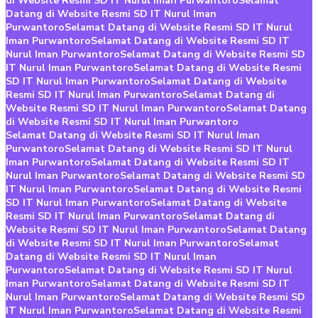
di Website Resmi SD IT Nurul Iman Purwantoro
Selamat
Datang di Website Resmi SD IT Nurul Iman
Purwantoro
Selamat Datang di Website Resmi SD IT Nurul
Iman Purwantoro
Selamat Datang di Website Resmi SD IT
Nurul Iman Purwantoro
Selamat Datang di Website Resmi SD
IT Nurul Iman Purwantoro
Selamat Datang di Website Resmi
SD IT Nurul Iman Purwantoro
Selamat Datang di Website
Resmi SD IT Nurul Iman Purwantoro
Selamat Datang di
Website Resmi SD IT Nurul Iman Purwantoro
Selamat Datang
di Website Resmi SD IT Nurul Iman Purwantoro
Selamat Datang di Website Resmi SD IT Nurul Iman
Purwantoro
Selamat Datang di Website Resmi SD IT Nurul
Iman Purwantoro
Selamat Datang di Website Resmi SD IT
Nurul Iman Purwantoro
Selamat Datang di Website Resmi SD
IT Nurul Iman Purwantoro
Selamat Datang di Website Resmi
SD IT Nurul Iman Purwantoro
Selamat Datang di Website
Resmi SD IT Nurul Iman Purwantoro
Selamat Datang di
Website Resmi SD IT Nurul Iman Purwantoro
Selamat Datang
di Website Resmi SD IT Nurul Iman Purwantoro
Selamat
Datang di Website Resmi SD IT Nurul Iman
Purwantoro
Selamat Datang di Website Resmi SD IT Nurul
Iman Purwantoro
Selamat Datang di Website Resmi SD IT
Nurul Iman Purwantoro
Selamat Datang di Website Resmi SD
IT Nurul Iman Purwantoro
Selamat Datang di Website Resmi