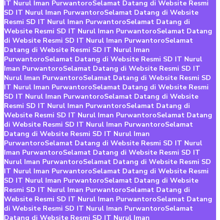
IT Nurul Iman Purwantoro
Selamat Datang di Website Resmi
SD IT Nurul Iman Purwantoro
Selamat Datang di Website
Resmi SD IT Nurul Iman Purwantoro
Selamat Datang di
Website Resmi SD IT Nurul Iman Purwantoro
Selamat Datang
di Website Resmi SD IT Nurul Iman Purwantoro
Selamat
Datang di Website Resmi SD IT Nurul Iman
Purwantoro
Selamat Datang di Website Resmi SD IT Nurul
Iman Purwantoro
Selamat Datang di Website Resmi SD IT
Nurul Iman Purwantoro
Selamat Datang di Website Resmi SD
IT Nurul Iman Purwantoro
Selamat Datang di Website Resmi
SD IT Nurul Iman Purwantoro
Selamat Datang di Website
Resmi SD IT Nurul Iman Purwantoro
Selamat Datang di
Website Resmi SD IT Nurul Iman Purwantoro
Selamat Datang
di Website Resmi SD IT Nurul Iman Purwantoro
Selamat
Datang di Website Resmi SD IT Nurul Iman
Purwantoro
Selamat Datang di Website Resmi SD IT Nurul
Iman Purwantoro
Selamat Datang di Website Resmi SD IT
Nurul Iman Purwantoro
Selamat Datang di Website Resmi SD
IT Nurul Iman Purwantoro
Selamat Datang di Website Resmi
SD IT Nurul Iman Purwantoro
Selamat Datang di Website
Resmi SD IT Nurul Iman Purwantoro
Selamat Datang di
Website Resmi SD IT Nurul Iman Purwantoro
Selamat Datang
di Website Resmi SD IT Nurul Iman Purwantoro
Selamat
Datang di Website Resmi SD IT Nurul Iman