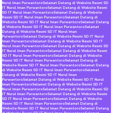
Nurul Iman Purwantoro
Selamat Datang di Website Resmi SD
IT Nurul Iman Purwantoro
Selamat Datang di Website Resmi
SD IT Nurul Iman Purwantoro
Selamat Datang di Website
Resmi SD IT Nurul Iman Purwantoro
Selamat Datang di
Website Resmi SD IT Nurul Iman Purwantoro
Selamat Datang
di Website Resmi SD IT Nurul Iman Purwantoro
Selamat
Datang di Website Resmi SD IT Nurul Iman
Purwantoro
Selamat Datang di Website Resmi SD IT Nurul
Iman Purwantoro
Selamat Datang di Website Resmi SD IT
Nurul Iman Purwantoro
Selamat Datang di Website Resmi SD
IT Nurul Iman Purwantoro
Selamat Datang di Website Resmi
SD IT Nurul Iman Purwantoro
Selamat Datang di Website
Resmi SD IT Nurul Iman Purwantoro
Selamat Datang di
Website Resmi SD IT Nurul Iman Purwantoro
Selamat Datang
di Website Resmi SD IT Nurul Iman Purwantoro
Selamat
Datang di Website Resmi SD IT Nurul Iman
Purwantoro
Selamat Datang di Website Resmi SD IT Nurul
Iman Purwantoro
Selamat Datang di Website Resmi SD IT
Nurul Iman Purwantoro
Selamat Datang di Website Resmi SD
IT Nurul Iman Purwantoro
Selamat Datang di Website Resmi
SD IT Nurul Iman Purwantoro
Selamat Datang di Website
Resmi SD IT Nurul Iman Purwantoro
Selamat Datang di
Website Resmi SD IT Nurul Iman Purwantoro
Selamat Datang