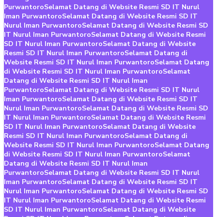
Purwantoro
Selamat Datang di Website Resmi SD IT Nurul
Iman Purwantoro
Selamat Datang di Website Resmi SD IT
Nurul Iman Purwantoro
Selamat Datang di Website Resmi SD
IT Nurul Iman Purwantoro
Selamat Datang di Website Resmi
SD IT Nurul Iman Purwantoro
Selamat Datang di Website
Resmi SD IT Nurul Iman Purwantoro
Selamat Datang di
Website Resmi SD IT Nurul Iman Purwantoro
Selamat Datang
di Website Resmi SD IT Nurul Iman Purwantoro
Selamat
Datang di Website Resmi SD IT Nurul Iman
Purwantoro
Selamat Datang di Website Resmi SD IT Nurul
Iman Purwantoro
Selamat Datang di Website Resmi SD IT
Nurul Iman Purwantoro
Selamat Datang di Website Resmi SD
IT Nurul Iman Purwantoro
Selamat Datang di Website Resmi
SD IT Nurul Iman Purwantoro
Selamat Datang di Website
Resmi SD IT Nurul Iman Purwantoro
Selamat Datang di
Website Resmi SD IT Nurul Iman Purwantoro
Selamat Datang
di Website Resmi SD IT Nurul Iman Purwantoro
Selamat
Datang di Website Resmi SD IT Nurul Iman
Purwantoro
Selamat Datang di Website Resmi SD IT Nurul
Iman Purwantoro
Selamat Datang di Website Resmi SD IT
Nurul Iman Purwantoro
Selamat Datang di Website Resmi SD
IT Nurul Iman Purwantoro
Selamat Datang di Website Resmi
SD IT Nurul Iman Purwantoro
Selamat Datang di Website