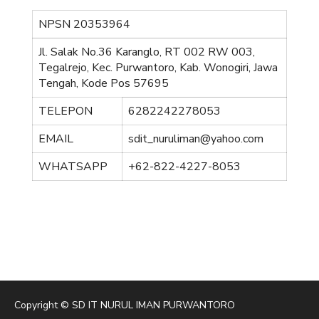
NPSN
20353964
Jl. Salak No.36 Karanglo, RT 002 RW 003,
Tegalrejo, Kec. Purwantoro, Kab. Wonogiri, Jawa
Tengah, Kode Pos 57695
TELEPON
6282242278053
EMAIL
sdit_nuruliman@yahoo.com
WHATSAPP
+62-822-4227-8053
Copyright © SD IT NURUL IMAN PURWANTORO