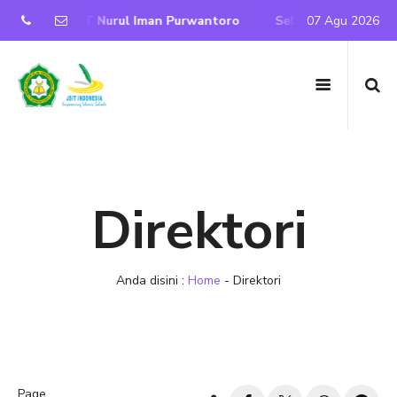
 Resmi SD IT Nurul Iman Purwantoro
Selamat Datang di We
07 Agu 2026
Direktori
Anda disini :
Home
-
Direktori
Page