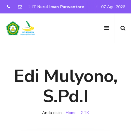
ite Resmi SD IT Nurul Iman Purwantoro
Selamat Datang di
07 Agu 2026
Edi Mulyono,
S.Pd.I
Anda disini :
Home
-
GTK