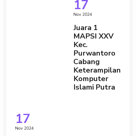
17
Nov 2024
Juara 1
MAPSI XXV
Kec.
Purwantoro
Cabang
Keterampilan
Komputer
Islami Putra
17
Nov 2024