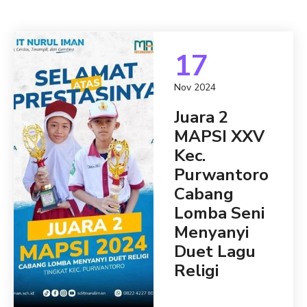
17
Nov 2024
Juara 2
MAPSI XXV
Kec.
Purwantoro
Cabang
Lomba Seni
Menyanyi
Duet Lagu
Religi