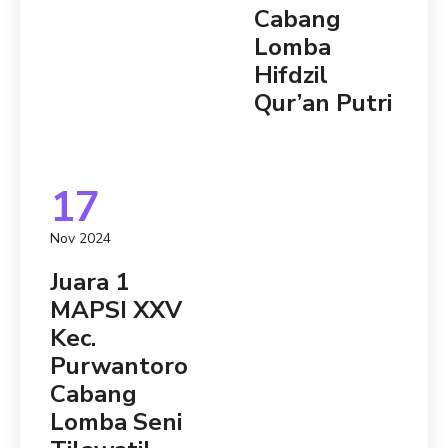
Cabang
Lomba
Hifdzil
Qur’an Putri
17
Nov 2024
Juara 1
MAPSI XXV
Kec.
Purwantoro
Cabang
Lomba Seni