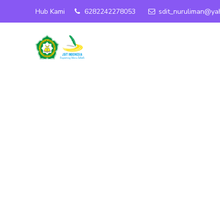
Selamat Datang di Website Resmi SD IT Nurul Iman Purwantor
Hub Kami
6282242278053
sdit_nuruliman@ya