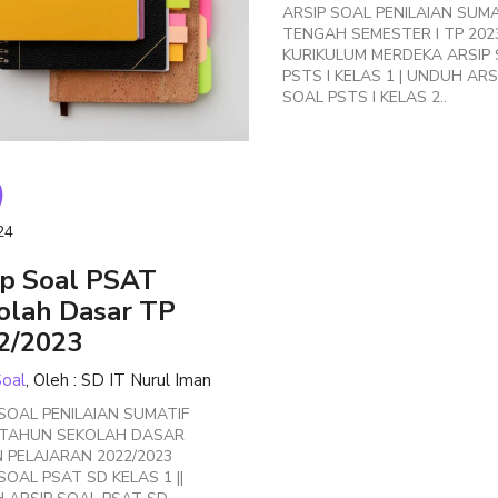
ARSIP SOAL PENILAIAN SUMA
TENGAH SEMESTER I TP 202
KURIKULUM MERDEKA ARSIP
PSTS I KELAS 1 | UNDUH ARS
SOAL PSTS I KELAS 2..
9
24
ip Soal PSAT
olah Dasar TP
2/2023
Soal
, Oleh : SD IT Nurul Iman
 SOAL PENILAIAN SUMATIF
 TAHUN SEKOLAH DASAR
 PELAJARAN 2022/2023
SOAL PSAT SD KELAS 1 ||