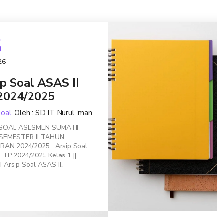
5
26
ip Soal ASAS II
2024/2025
Soal
, Oleh : SD IT Nurul Iman
 SOAL ASESMEN SUMATIF
 SEMESTER II TAHUN
RAN 2024/2025 Arsip Soal
 TP 2024/2025 Kelas 1 ||
Arsip Soal ASAS II..