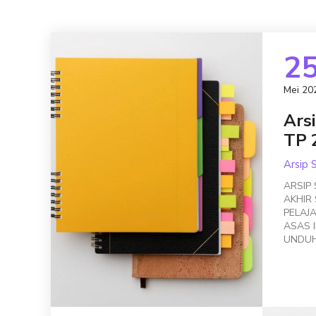
2
Mei 20
Ars
TP 
Arsip 
ARSIP
AKHIR
PELAJA
ASAS II
UNDUH 