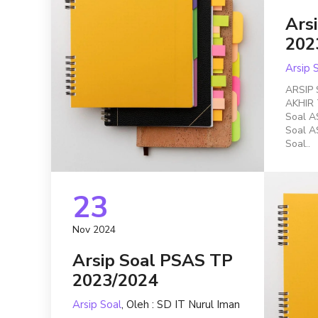
Ars
202
Arsip 
ARSIP
AKHIR
Soal A
Soal A
Soal..
23
Nov 2024
Arsip Soal PSAS TP
2023/2024
Arsip Soal
, Oleh : SD IT Nurul Iman