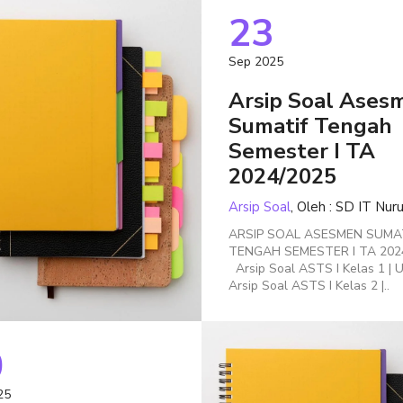
23
Sep 2025
Arsip Soal Ases
Sumatif Tengah
Semester I TA
2024/2025
Arsip Soal
, Oleh : SD IT Nur
ARSIP SOAL ASESMEN SUMA
TENGAH SEMESTER I TA 202
Arsip Soal ASTS I Kelas 1 |
Arsip Soal ASTS I Kelas 2 |..
0
25