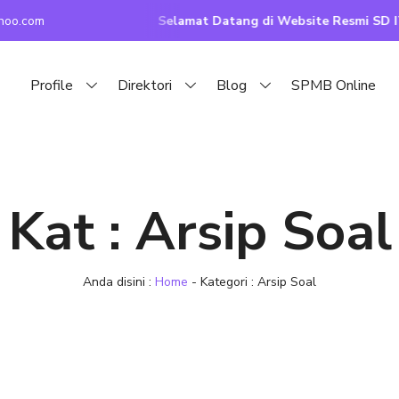
o
hoo.com
Selamat Datang di Website Resmi SD IT Nurul Iman Purw
Profile
Direktori
Blog
SPMB Online
Kat : Arsip Soal
Anda disini :
Home
-
Kategori : Arsip Soal