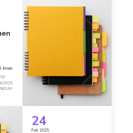
men
ul Iman
TIF
4/2025
 UNDUH
24
Feb 2025