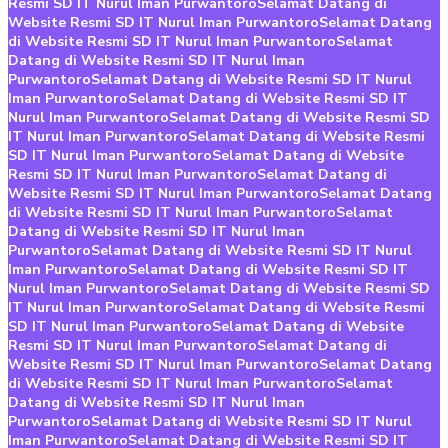
Resmi SD IT Nurul Iman Purwantoro
Selamat Datang di
Website Resmi SD IT Nurul Iman Purwantoro
Selamat Datang
di Website Resmi SD IT Nurul Iman Purwantoro
Selamat
Datang di Website Resmi SD IT Nurul Iman
Purwantoro
Selamat Datang di Website Resmi SD IT Nurul
Iman Purwantoro
Selamat Datang di Website Resmi SD IT
Nurul Iman Purwantoro
Selamat Datang di Website Resmi SD
IT Nurul Iman Purwantoro
Selamat Datang di Website Resmi
SD IT Nurul Iman Purwantoro
Selamat Datang di Website
Resmi SD IT Nurul Iman Purwantoro
Selamat Datang di
Website Resmi SD IT Nurul Iman Purwantoro
Selamat Datang
di Website Resmi SD IT Nurul Iman Purwantoro
Selamat
Datang di Website Resmi SD IT Nurul Iman
Purwantoro
Selamat Datang di Website Resmi SD IT Nurul
Iman Purwantoro
Selamat Datang di Website Resmi SD IT
Nurul Iman Purwantoro
Selamat Datang di Website Resmi SD
IT Nurul Iman Purwantoro
Selamat Datang di Website Resmi
SD IT Nurul Iman Purwantoro
Selamat Datang di Website
Resmi SD IT Nurul Iman Purwantoro
Selamat Datang di
Website Resmi SD IT Nurul Iman Purwantoro
Selamat Datang
di Website Resmi SD IT Nurul Iman Purwantoro
Selamat
Datang di Website Resmi SD IT Nurul Iman
Purwantoro
Selamat Datang di Website Resmi SD IT Nurul
Iman Purwantoro
Selamat Datang di Website Resmi SD IT