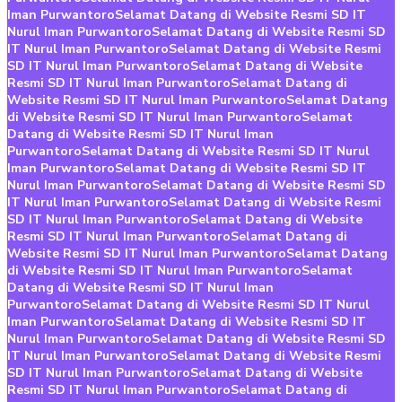
Iman Purwantoro
Selamat Datang di Website Resmi SD IT
Nurul Iman Purwantoro
Selamat Datang di Website Resmi SD
IT Nurul Iman Purwantoro
Selamat Datang di Website Resmi
SD IT Nurul Iman Purwantoro
Selamat Datang di Website
Resmi SD IT Nurul Iman Purwantoro
Selamat Datang di
Website Resmi SD IT Nurul Iman Purwantoro
Selamat Datang
di Website Resmi SD IT Nurul Iman Purwantoro
Selamat
Datang di Website Resmi SD IT Nurul Iman
Purwantoro
Selamat Datang di Website Resmi SD IT Nurul
Iman Purwantoro
Selamat Datang di Website Resmi SD IT
Nurul Iman Purwantoro
Selamat Datang di Website Resmi SD
IT Nurul Iman Purwantoro
Selamat Datang di Website Resmi
SD IT Nurul Iman Purwantoro
Selamat Datang di Website
Resmi SD IT Nurul Iman Purwantoro
Selamat Datang di
Website Resmi SD IT Nurul Iman Purwantoro
Selamat Datang
di Website Resmi SD IT Nurul Iman Purwantoro
Selamat
Datang di Website Resmi SD IT Nurul Iman
Purwantoro
Selamat Datang di Website Resmi SD IT Nurul
Iman Purwantoro
Selamat Datang di Website Resmi SD IT
Nurul Iman Purwantoro
Selamat Datang di Website Resmi SD
IT Nurul Iman Purwantoro
Selamat Datang di Website Resmi
SD IT Nurul Iman Purwantoro
Selamat Datang di Website
Resmi SD IT Nurul Iman Purwantoro
Selamat Datang di