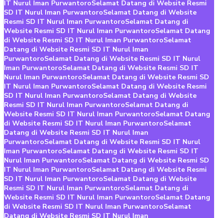
IT Nurul Iman Purwantoro
Selamat Datang di Website Resmi
SD IT Nurul Iman Purwantoro
Selamat Datang di Website
Resmi SD IT Nurul Iman Purwantoro
Selamat Datang di
Website Resmi SD IT Nurul Iman Purwantoro
Selamat Datang
di Website Resmi SD IT Nurul Iman Purwantoro
Selamat
Datang di Website Resmi SD IT Nurul Iman
Purwantoro
Selamat Datang di Website Resmi SD IT Nurul
Iman Purwantoro
Selamat Datang di Website Resmi SD IT
Nurul Iman Purwantoro
Selamat Datang di Website Resmi SD
IT Nurul Iman Purwantoro
Selamat Datang di Website Resmi
SD IT Nurul Iman Purwantoro
Selamat Datang di Website
Resmi SD IT Nurul Iman Purwantoro
Selamat Datang di
Website Resmi SD IT Nurul Iman Purwantoro
Selamat Datang
di Website Resmi SD IT Nurul Iman Purwantoro
Selamat
Datang di Website Resmi SD IT Nurul Iman
Purwantoro
Selamat Datang di Website Resmi SD IT Nurul
Iman Purwantoro
Selamat Datang di Website Resmi SD IT
Nurul Iman Purwantoro
Selamat Datang di Website Resmi SD
IT Nurul Iman Purwantoro
Selamat Datang di Website Resmi
SD IT Nurul Iman Purwantoro
Selamat Datang di Website
Resmi SD IT Nurul Iman Purwantoro
Selamat Datang di
Website Resmi SD IT Nurul Iman Purwantoro
Selamat Datang
di Website Resmi SD IT Nurul Iman Purwantoro
Selamat
Datang di Website Resmi SD IT Nurul Iman