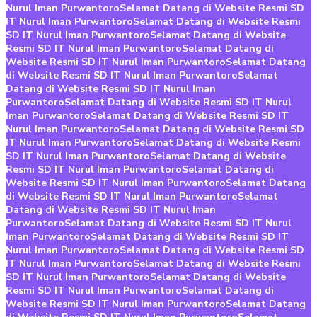
Nurul Iman Purwantoro
Selamat Datang di Website Resmi SD
IT Nurul Iman Purwantoro
Selamat Datang di Website Resmi
SD IT Nurul Iman Purwantoro
Selamat Datang di Website
Resmi SD IT Nurul Iman Purwantoro
Selamat Datang di
Website Resmi SD IT Nurul Iman Purwantoro
Selamat Datang
di Website Resmi SD IT Nurul Iman Purwantoro
Selamat
Datang di Website Resmi SD IT Nurul Iman
Purwantoro
Selamat Datang di Website Resmi SD IT Nurul
Iman Purwantoro
Selamat Datang di Website Resmi SD IT
Nurul Iman Purwantoro
Selamat Datang di Website Resmi SD
IT Nurul Iman Purwantoro
Selamat Datang di Website Resmi
SD IT Nurul Iman Purwantoro
Selamat Datang di Website
Resmi SD IT Nurul Iman Purwantoro
Selamat Datang di
Website Resmi SD IT Nurul Iman Purwantoro
Selamat Datang
di Website Resmi SD IT Nurul Iman Purwantoro
Selamat
Datang di Website Resmi SD IT Nurul Iman
Purwantoro
Selamat Datang di Website Resmi SD IT Nurul
Iman Purwantoro
Selamat Datang di Website Resmi SD IT
Nurul Iman Purwantoro
Selamat Datang di Website Resmi SD
IT Nurul Iman Purwantoro
Selamat Datang di Website Resmi
SD IT Nurul Iman Purwantoro
Selamat Datang di Website
Resmi SD IT Nurul Iman Purwantoro
Selamat Datang di
Website Resmi SD IT Nurul Iman Purwantoro
Selamat Datang