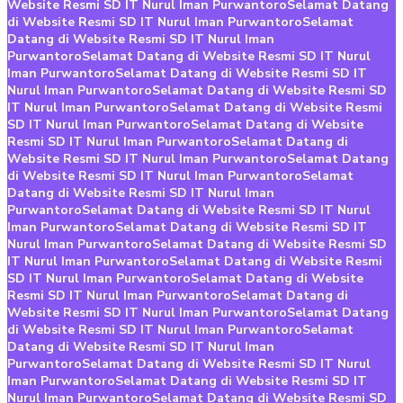
Website Resmi SD IT Nurul Iman Purwantoro
Selamat Datang
di Website Resmi SD IT Nurul Iman Purwantoro
Selamat
Datang di Website Resmi SD IT Nurul Iman
Purwantoro
Selamat Datang di Website Resmi SD IT Nurul
Iman Purwantoro
Selamat Datang di Website Resmi SD IT
Nurul Iman Purwantoro
Selamat Datang di Website Resmi SD
IT Nurul Iman Purwantoro
Selamat Datang di Website Resmi
SD IT Nurul Iman Purwantoro
Selamat Datang di Website
Resmi SD IT Nurul Iman Purwantoro
Selamat Datang di
Website Resmi SD IT Nurul Iman Purwantoro
Selamat Datang
di Website Resmi SD IT Nurul Iman Purwantoro
Selamat
Datang di Website Resmi SD IT Nurul Iman
Purwantoro
Selamat Datang di Website Resmi SD IT Nurul
Iman Purwantoro
Selamat Datang di Website Resmi SD IT
Nurul Iman Purwantoro
Selamat Datang di Website Resmi SD
IT Nurul Iman Purwantoro
Selamat Datang di Website Resmi
SD IT Nurul Iman Purwantoro
Selamat Datang di Website
Resmi SD IT Nurul Iman Purwantoro
Selamat Datang di
Website Resmi SD IT Nurul Iman Purwantoro
Selamat Datang
di Website Resmi SD IT Nurul Iman Purwantoro
Selamat
Datang di Website Resmi SD IT Nurul Iman
Purwantoro
Selamat Datang di Website Resmi SD IT Nurul
Iman Purwantoro
Selamat Datang di Website Resmi SD IT
Nurul Iman Purwantoro
Selamat Datang di Website Resmi SD