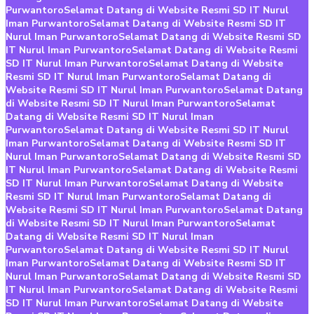
Purwantoro
Selamat Datang di Website Resmi SD IT Nurul
Iman Purwantoro
Selamat Datang di Website Resmi SD IT
Nurul Iman Purwantoro
Selamat Datang di Website Resmi SD
IT Nurul Iman Purwantoro
Selamat Datang di Website Resmi
SD IT Nurul Iman Purwantoro
Selamat Datang di Website
Resmi SD IT Nurul Iman Purwantoro
Selamat Datang di
Website Resmi SD IT Nurul Iman Purwantoro
Selamat Datang
di Website Resmi SD IT Nurul Iman Purwantoro
Selamat
Datang di Website Resmi SD IT Nurul Iman
Purwantoro
Selamat Datang di Website Resmi SD IT Nurul
Iman Purwantoro
Selamat Datang di Website Resmi SD IT
Nurul Iman Purwantoro
Selamat Datang di Website Resmi SD
IT Nurul Iman Purwantoro
Selamat Datang di Website Resmi
SD IT Nurul Iman Purwantoro
Selamat Datang di Website
Resmi SD IT Nurul Iman Purwantoro
Selamat Datang di
Website Resmi SD IT Nurul Iman Purwantoro
Selamat Datang
di Website Resmi SD IT Nurul Iman Purwantoro
Selamat
Datang di Website Resmi SD IT Nurul Iman
Purwantoro
Selamat Datang di Website Resmi SD IT Nurul
Iman Purwantoro
Selamat Datang di Website Resmi SD IT
Nurul Iman Purwantoro
Selamat Datang di Website Resmi SD
IT Nurul Iman Purwantoro
Selamat Datang di Website Resmi
SD IT Nurul Iman Purwantoro
Selamat Datang di Website