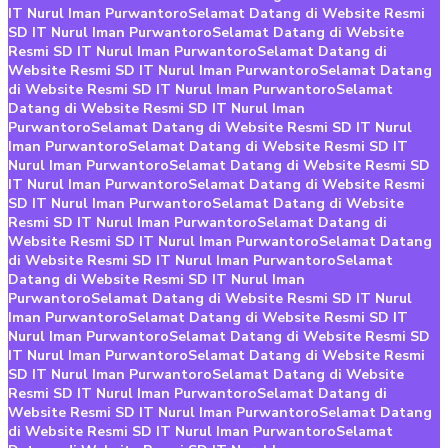
IT Nurul Iman Purwantoro
Selamat Datang di Website Resmi
SD IT Nurul Iman Purwantoro
Selamat Datang di Website
Resmi SD IT Nurul Iman Purwantoro
Selamat Datang di
Website Resmi SD IT Nurul Iman Purwantoro
Selamat Datang
di Website Resmi SD IT Nurul Iman Purwantoro
Selamat
Datang di Website Resmi SD IT Nurul Iman
Purwantoro
Selamat Datang di Website Resmi SD IT Nurul
Iman Purwantoro
Selamat Datang di Website Resmi SD IT
Nurul Iman Purwantoro
Selamat Datang di Website Resmi SD
IT Nurul Iman Purwantoro
Selamat Datang di Website Resmi
SD IT Nurul Iman Purwantoro
Selamat Datang di Website
Resmi SD IT Nurul Iman Purwantoro
Selamat Datang di
Website Resmi SD IT Nurul Iman Purwantoro
Selamat Datang
di Website Resmi SD IT Nurul Iman Purwantoro
Selamat
Datang di Website Resmi SD IT Nurul Iman
Purwantoro
Selamat Datang di Website Resmi SD IT Nurul
Iman Purwantoro
Selamat Datang di Website Resmi SD IT
Nurul Iman Purwantoro
Selamat Datang di Website Resmi SD
IT Nurul Iman Purwantoro
Selamat Datang di Website Resmi
SD IT Nurul Iman Purwantoro
Selamat Datang di Website
Resmi SD IT Nurul Iman Purwantoro
Selamat Datang di
Website Resmi SD IT Nurul Iman Purwantoro
Selamat Datang
di Website Resmi SD IT Nurul Iman Purwantoro
Selamat