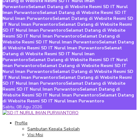
Datang di Website Resmi SD IT Nurul Iman
Purwantoro
Selamat Datang di Website Resmi SD IT Nurul
Iman Purwantoro
Selamat Datang di Website Resmi SD IT
Nurul Iman Purwantoro
Selamat Datang di Website Resmi SD
IT Nurul Iman Purwantoro
Selamat Datang di Website Resmi
SD IT Nurul Iman Purwantoro
Selamat Datang di Website
Resmi SD IT Nurul Iman Purwantoro
Selamat Datang di
Website Resmi SD IT Nurul Iman Purwantoro
Selamat Datang
di Website Resmi SD IT Nurul Iman Purwantoro
Selamat
Datang di Website Resmi SD IT Nurul Iman
Purwantoro
Selamat Datang di Website Resmi SD IT Nurul
Iman Purwantoro
Selamat Datang di Website Resmi SD IT
Nurul Iman Purwantoro
Selamat Datang di Website Resmi SD
IT Nurul Iman Purwantoro
Selamat Datang di Website Resmi
SD IT Nurul Iman Purwantoro
Selamat Datang di Website
Resmi SD IT Nurul Iman Purwantoro
Selamat Datang di
Website Resmi SD IT Nurul Iman Purwantoro
Selamat Datang
di Website Resmi SD IT Nurul Iman Purwantoro
Sabtu,
08 Agu 2026
Profile
Sambutan Kepala Sekolah
Visi Misi