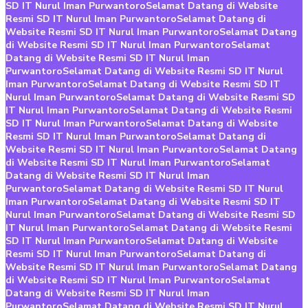
SD IT Nurul Iman Purwantoro
Selamat Datang di Website
Resmi SD IT Nurul Iman Purwantoro
Selamat Datang di
Website Resmi SD IT Nurul Iman Purwantoro
Selamat Datang
di Website Resmi SD IT Nurul Iman Purwantoro
Selamat
Datang di Website Resmi SD IT Nurul Iman
Purwantoro
Selamat Datang di Website Resmi SD IT Nurul
Iman Purwantoro
Selamat Datang di Website Resmi SD IT
Nurul Iman Purwantoro
Selamat Datang di Website Resmi SD
IT Nurul Iman Purwantoro
Selamat Datang di Website Resmi
SD IT Nurul Iman Purwantoro
Selamat Datang di Website
Resmi SD IT Nurul Iman Purwantoro
Selamat Datang di
Website Resmi SD IT Nurul Iman Purwantoro
Selamat Datang
di Website Resmi SD IT Nurul Iman Purwantoro
Selamat
Datang di Website Resmi SD IT Nurul Iman
Purwantoro
Selamat Datang di Website Resmi SD IT Nurul
Iman Purwantoro
Selamat Datang di Website Resmi SD IT
Nurul Iman Purwantoro
Selamat Datang di Website Resmi SD
IT Nurul Iman Purwantoro
Selamat Datang di Website Resmi
SD IT Nurul Iman Purwantoro
Selamat Datang di Website
Resmi SD IT Nurul Iman Purwantoro
Selamat Datang di
Website Resmi SD IT Nurul Iman Purwantoro
Selamat Datang
di Website Resmi SD IT Nurul Iman Purwantoro
Selamat
Datang di Website Resmi SD IT Nurul Iman
Purwantoro
Selamat Datang di Website Resmi SD IT Nurul