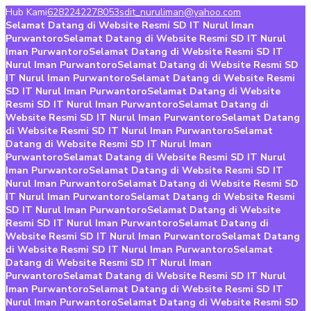
Hub Kami
6282242278053
sdit_nuruliman@yahoo.com
Selamat Datang di Website Resmi SD IT Nurul Iman
Purwantoro
Selamat Datang di Website Resmi SD IT Nurul
Iman Purwantoro
Selamat Datang di Website Resmi SD IT
Nurul Iman Purwantoro
Selamat Datang di Website Resmi SD
IT Nurul Iman Purwantoro
Selamat Datang di Website Resmi
SD IT Nurul Iman Purwantoro
Selamat Datang di Website
Resmi SD IT Nurul Iman Purwantoro
Selamat Datang di
Website Resmi SD IT Nurul Iman Purwantoro
Selamat Datang
di Website Resmi SD IT Nurul Iman Purwantoro
Selamat
Datang di Website Resmi SD IT Nurul Iman
Purwantoro
Selamat Datang di Website Resmi SD IT Nurul
Iman Purwantoro
Selamat Datang di Website Resmi SD IT
Nurul Iman Purwantoro
Selamat Datang di Website Resmi SD
IT Nurul Iman Purwantoro
Selamat Datang di Website Resmi
SD IT Nurul Iman Purwantoro
Selamat Datang di Website
Resmi SD IT Nurul Iman Purwantoro
Selamat Datang di
Website Resmi SD IT Nurul Iman Purwantoro
Selamat Datang
di Website Resmi SD IT Nurul Iman Purwantoro
Selamat
Datang di Website Resmi SD IT Nurul Iman
Purwantoro
Selamat Datang di Website Resmi SD IT Nurul
Iman Purwantoro
Selamat Datang di Website Resmi SD IT
Nurul Iman Purwantoro
Selamat Datang di Website Resmi SD