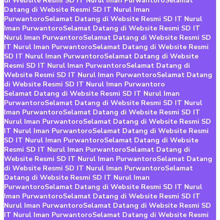
di Website Resmi SD IT Nurul Iman Purwantoro
Selamat
Datang di Website Resmi SD IT Nurul Iman
Purwantoro
Selamat Datang di Website Resmi SD IT Nurul
Iman Purwantoro
Selamat Datang di Website Resmi SD IT
Nurul Iman Purwantoro
Selamat Datang di Website Resmi SD
IT Nurul Iman Purwantoro
Selamat Datang di Website Resmi
SD IT Nurul Iman Purwantoro
Selamat Datang di Website
Resmi SD IT Nurul Iman Purwantoro
Selamat Datang di
Website Resmi SD IT Nurul Iman Purwantoro
Selamat Datang
di Website Resmi SD IT Nurul Iman Purwantoro
Selamat Datang di Website Resmi SD IT Nurul Iman
Purwantoro
Selamat Datang di Website Resmi SD IT Nurul
Iman Purwantoro
Selamat Datang di Website Resmi SD IT
Nurul Iman Purwantoro
Selamat Datang di Website Resmi SD
IT Nurul Iman Purwantoro
Selamat Datang di Website Resmi
SD IT Nurul Iman Purwantoro
Selamat Datang di Website
Resmi SD IT Nurul Iman Purwantoro
Selamat Datang di
Website Resmi SD IT Nurul Iman Purwantoro
Selamat Datang
di Website Resmi SD IT Nurul Iman Purwantoro
Selamat
Datang di Website Resmi SD IT Nurul Iman
Purwantoro
Selamat Datang di Website Resmi SD IT Nurul
Iman Purwantoro
Selamat Datang di Website Resmi SD IT
Nurul Iman Purwantoro
Selamat Datang di Website Resmi SD
IT Nurul Iman Purwantoro
Selamat Datang di Website Resmi