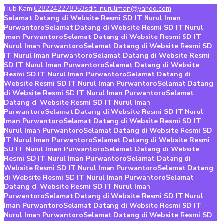
Hub Kami
6282242278053
sdit_nuruliman@yahoo.com
Selamat Datang di Website Resmi SD IT Nurul Iman
Purwantoro
Selamat Datang di Website Resmi SD IT Nurul
Iman Purwantoro
Selamat Datang di Website Resmi SD IT
Nurul Iman Purwantoro
Selamat Datang di Website Resmi SD
IT Nurul Iman Purwantoro
Selamat Datang di Website Resmi
SD IT Nurul Iman Purwantoro
Selamat Datang di Website
Resmi SD IT Nurul Iman Purwantoro
Selamat Datang di
Website Resmi SD IT Nurul Iman Purwantoro
Selamat Datang
di Website Resmi SD IT Nurul Iman Purwantoro
Selamat
Datang di Website Resmi SD IT Nurul Iman
Purwantoro
Selamat Datang di Website Resmi SD IT Nurul
Iman Purwantoro
Selamat Datang di Website Resmi SD IT
Nurul Iman Purwantoro
Selamat Datang di Website Resmi SD
IT Nurul Iman Purwantoro
Selamat Datang di Website Resmi
SD IT Nurul Iman Purwantoro
Selamat Datang di Website
Resmi SD IT Nurul Iman Purwantoro
Selamat Datang di
Website Resmi SD IT Nurul Iman Purwantoro
Selamat Datang
di Website Resmi SD IT Nurul Iman Purwantoro
Selamat
Datang di Website Resmi SD IT Nurul Iman
Purwantoro
Selamat Datang di Website Resmi SD IT Nurul
Iman Purwantoro
Selamat Datang di Website Resmi SD IT
Nurul Iman Purwantoro
Selamat Datang di Website Resmi SD