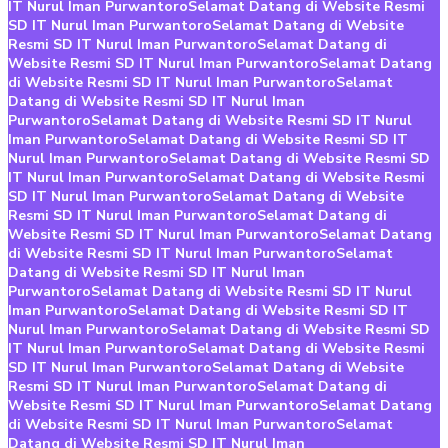
IT Nurul Iman Purwantoro
Selamat Datang di Website Resmi
SD IT Nurul Iman Purwantoro
Selamat Datang di Website
Resmi SD IT Nurul Iman Purwantoro
Selamat Datang di
Website Resmi SD IT Nurul Iman Purwantoro
Selamat Datang
di Website Resmi SD IT Nurul Iman Purwantoro
Selamat
Datang di Website Resmi SD IT Nurul Iman
Purwantoro
Selamat Datang di Website Resmi SD IT Nurul
Iman Purwantoro
Selamat Datang di Website Resmi SD IT
Nurul Iman Purwantoro
Selamat Datang di Website Resmi SD
IT Nurul Iman Purwantoro
Selamat Datang di Website Resmi
SD IT Nurul Iman Purwantoro
Selamat Datang di Website
Resmi SD IT Nurul Iman Purwantoro
Selamat Datang di
Website Resmi SD IT Nurul Iman Purwantoro
Selamat Datang
di Website Resmi SD IT Nurul Iman Purwantoro
Selamat
Datang di Website Resmi SD IT Nurul Iman
Purwantoro
Selamat Datang di Website Resmi SD IT Nurul
Iman Purwantoro
Selamat Datang di Website Resmi SD IT
Nurul Iman Purwantoro
Selamat Datang di Website Resmi SD
IT Nurul Iman Purwantoro
Selamat Datang di Website Resmi
SD IT Nurul Iman Purwantoro
Selamat Datang di Website
Resmi SD IT Nurul Iman Purwantoro
Selamat Datang di
Website Resmi SD IT Nurul Iman Purwantoro
Selamat Datang
di Website Resmi SD IT Nurul Iman Purwantoro
Selamat
Datang di Website Resmi SD IT Nurul Iman