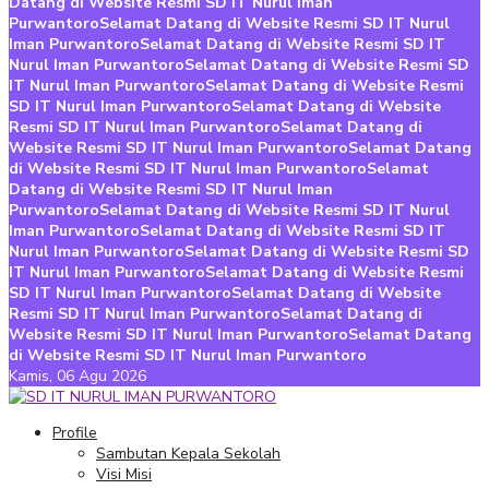
Datang di Website Resmi SD IT Nurul Iman
Purwantoro
Selamat Datang di Website Resmi SD IT Nurul
Iman Purwantoro
Selamat Datang di Website Resmi SD IT
Nurul Iman Purwantoro
Selamat Datang di Website Resmi SD
IT Nurul Iman Purwantoro
Selamat Datang di Website Resmi
SD IT Nurul Iman Purwantoro
Selamat Datang di Website
Resmi SD IT Nurul Iman Purwantoro
Selamat Datang di
Website Resmi SD IT Nurul Iman Purwantoro
Selamat Datang
di Website Resmi SD IT Nurul Iman Purwantoro
Selamat
Datang di Website Resmi SD IT Nurul Iman
Purwantoro
Selamat Datang di Website Resmi SD IT Nurul
Iman Purwantoro
Selamat Datang di Website Resmi SD IT
Nurul Iman Purwantoro
Selamat Datang di Website Resmi SD
IT Nurul Iman Purwantoro
Selamat Datang di Website Resmi
SD IT Nurul Iman Purwantoro
Selamat Datang di Website
Resmi SD IT Nurul Iman Purwantoro
Selamat Datang di
Website Resmi SD IT Nurul Iman Purwantoro
Selamat Datang
di Website Resmi SD IT Nurul Iman Purwantoro
Kamis,
06 Agu 2026
Profile
Sambutan Kepala Sekolah
Visi Misi