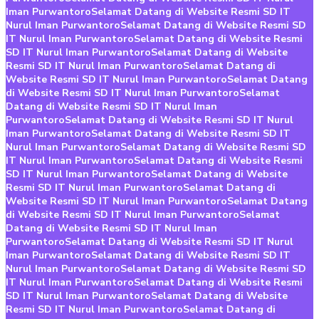
Iman Purwantoro
Selamat Datang di Website Resmi SD IT
Nurul Iman Purwantoro
Selamat Datang di Website Resmi SD
IT Nurul Iman Purwantoro
Selamat Datang di Website Resmi
SD IT Nurul Iman Purwantoro
Selamat Datang di Website
Resmi SD IT Nurul Iman Purwantoro
Selamat Datang di
Website Resmi SD IT Nurul Iman Purwantoro
Selamat Datang
di Website Resmi SD IT Nurul Iman Purwantoro
Selamat
Datang di Website Resmi SD IT Nurul Iman
Purwantoro
Selamat Datang di Website Resmi SD IT Nurul
Iman Purwantoro
Selamat Datang di Website Resmi SD IT
Nurul Iman Purwantoro
Selamat Datang di Website Resmi SD
IT Nurul Iman Purwantoro
Selamat Datang di Website Resmi
SD IT Nurul Iman Purwantoro
Selamat Datang di Website
Resmi SD IT Nurul Iman Purwantoro
Selamat Datang di
Website Resmi SD IT Nurul Iman Purwantoro
Selamat Datang
di Website Resmi SD IT Nurul Iman Purwantoro
Selamat
Datang di Website Resmi SD IT Nurul Iman
Purwantoro
Selamat Datang di Website Resmi SD IT Nurul
Iman Purwantoro
Selamat Datang di Website Resmi SD IT
Nurul Iman Purwantoro
Selamat Datang di Website Resmi SD
IT Nurul Iman Purwantoro
Selamat Datang di Website Resmi
SD IT Nurul Iman Purwantoro
Selamat Datang di Website
Resmi SD IT Nurul Iman Purwantoro
Selamat Datang di