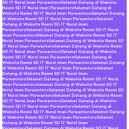
SD IT Nurul Iman Purwantoro
Selamat Datang di Website
Resmi SD IT Nurul Iman Purwantoro
Selamat Datang di
Website Resmi SD IT Nurul Iman Purwantoro
Selamat Datang
di Website Resmi SD IT Nurul Iman Purwantoro
Selamat
Datang di Website Resmi SD IT Nurul Iman
Purwantoro
Selamat Datang di Website Resmi SD IT Nurul
Iman Purwantoro
Selamat Datang di Website Resmi SD IT
Nurul Iman Purwantoro
Selamat Datang di Website Resmi SD
IT Nurul Iman Purwantoro
Selamat Datang di Website Resmi
SD IT Nurul Iman Purwantoro
Selamat Datang di Website
Resmi SD IT Nurul Iman Purwantoro
Selamat Datang di
Website Resmi SD IT Nurul Iman Purwantoro
Selamat Datang
di Website Resmi SD IT Nurul Iman Purwantoro
Selamat
Datang di Website Resmi SD IT Nurul Iman
Purwantoro
Selamat Datang di Website Resmi SD IT Nurul
Iman Purwantoro
Selamat Datang di Website Resmi SD IT
Nurul Iman Purwantoro
Selamat Datang di Website Resmi SD
IT Nurul Iman Purwantoro
Selamat Datang di Website Resmi
SD IT Nurul Iman Purwantoro
Selamat Datang di Website
Resmi SD IT Nurul Iman Purwantoro
Selamat Datang di
Website Resmi SD IT Nurul Iman Purwantoro
Selamat Datang
di Website Resmi SD IT Nurul Iman Purwantoro
Selamat
Datang di Website Resmi SD IT Nurul Iman
Purwantoro
Selamat Datang di Website Resmi SD IT Nurul