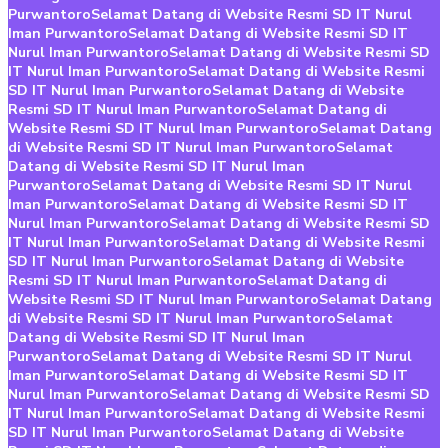
Purwantoro
Selamat Datang di Website Resmi SD IT Nurul
Iman Purwantoro
Selamat Datang di Website Resmi SD IT
Nurul Iman Purwantoro
Selamat Datang di Website Resmi SD
IT Nurul Iman Purwantoro
Selamat Datang di Website Resmi
SD IT Nurul Iman Purwantoro
Selamat Datang di Website
Resmi SD IT Nurul Iman Purwantoro
Selamat Datang di
Website Resmi SD IT Nurul Iman Purwantoro
Selamat Datang
di Website Resmi SD IT Nurul Iman Purwantoro
Selamat
Datang di Website Resmi SD IT Nurul Iman
Purwantoro
Selamat Datang di Website Resmi SD IT Nurul
Iman Purwantoro
Selamat Datang di Website Resmi SD IT
Nurul Iman Purwantoro
Selamat Datang di Website Resmi SD
IT Nurul Iman Purwantoro
Selamat Datang di Website Resmi
SD IT Nurul Iman Purwantoro
Selamat Datang di Website
Resmi SD IT Nurul Iman Purwantoro
Selamat Datang di
Website Resmi SD IT Nurul Iman Purwantoro
Selamat Datang
di Website Resmi SD IT Nurul Iman Purwantoro
Selamat
Datang di Website Resmi SD IT Nurul Iman
Purwantoro
Selamat Datang di Website Resmi SD IT Nurul
Iman Purwantoro
Selamat Datang di Website Resmi SD IT
Nurul Iman Purwantoro
Selamat Datang di Website Resmi SD
IT Nurul Iman Purwantoro
Selamat Datang di Website Resmi
SD IT Nurul Iman Purwantoro
Selamat Datang di Website