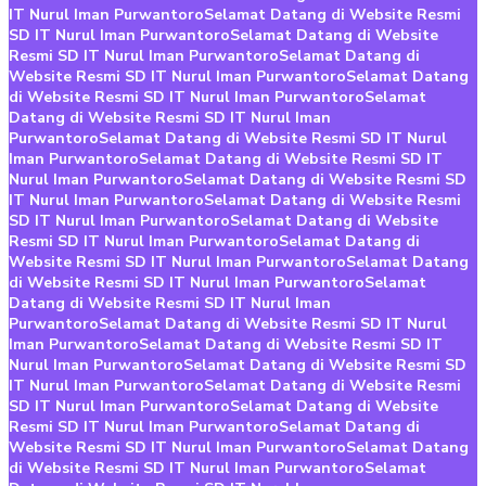
IT Nurul Iman Purwantoro
Selamat Datang di Website Resmi
SD IT Nurul Iman Purwantoro
Selamat Datang di Website
Resmi SD IT Nurul Iman Purwantoro
Selamat Datang di
Website Resmi SD IT Nurul Iman Purwantoro
Selamat Datang
di Website Resmi SD IT Nurul Iman Purwantoro
Selamat
Datang di Website Resmi SD IT Nurul Iman
Purwantoro
Selamat Datang di Website Resmi SD IT Nurul
Iman Purwantoro
Selamat Datang di Website Resmi SD IT
Nurul Iman Purwantoro
Selamat Datang di Website Resmi SD
IT Nurul Iman Purwantoro
Selamat Datang di Website Resmi
SD IT Nurul Iman Purwantoro
Selamat Datang di Website
Resmi SD IT Nurul Iman Purwantoro
Selamat Datang di
Website Resmi SD IT Nurul Iman Purwantoro
Selamat Datang
di Website Resmi SD IT Nurul Iman Purwantoro
Selamat
Datang di Website Resmi SD IT Nurul Iman
Purwantoro
Selamat Datang di Website Resmi SD IT Nurul
Iman Purwantoro
Selamat Datang di Website Resmi SD IT
Nurul Iman Purwantoro
Selamat Datang di Website Resmi SD
IT Nurul Iman Purwantoro
Selamat Datang di Website Resmi
SD IT Nurul Iman Purwantoro
Selamat Datang di Website
Resmi SD IT Nurul Iman Purwantoro
Selamat Datang di
Website Resmi SD IT Nurul Iman Purwantoro
Selamat Datang
di Website Resmi SD IT Nurul Iman Purwantoro
Selamat