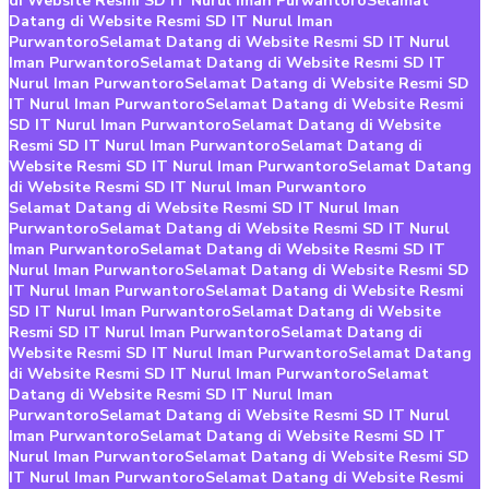
di Website Resmi SD IT Nurul Iman Purwantoro
Selamat
Datang di Website Resmi SD IT Nurul Iman
Purwantoro
Selamat Datang di Website Resmi SD IT Nurul
Iman Purwantoro
Selamat Datang di Website Resmi SD IT
Nurul Iman Purwantoro
Selamat Datang di Website Resmi SD
IT Nurul Iman Purwantoro
Selamat Datang di Website Resmi
SD IT Nurul Iman Purwantoro
Selamat Datang di Website
Resmi SD IT Nurul Iman Purwantoro
Selamat Datang di
Website Resmi SD IT Nurul Iman Purwantoro
Selamat Datang
di Website Resmi SD IT Nurul Iman Purwantoro
Selamat Datang di Website Resmi SD IT Nurul Iman
Purwantoro
Selamat Datang di Website Resmi SD IT Nurul
Iman Purwantoro
Selamat Datang di Website Resmi SD IT
Nurul Iman Purwantoro
Selamat Datang di Website Resmi SD
IT Nurul Iman Purwantoro
Selamat Datang di Website Resmi
SD IT Nurul Iman Purwantoro
Selamat Datang di Website
Resmi SD IT Nurul Iman Purwantoro
Selamat Datang di
Website Resmi SD IT Nurul Iman Purwantoro
Selamat Datang
di Website Resmi SD IT Nurul Iman Purwantoro
Selamat
Datang di Website Resmi SD IT Nurul Iman
Purwantoro
Selamat Datang di Website Resmi SD IT Nurul
Iman Purwantoro
Selamat Datang di Website Resmi SD IT
Nurul Iman Purwantoro
Selamat Datang di Website Resmi SD
IT Nurul Iman Purwantoro
Selamat Datang di Website Resmi