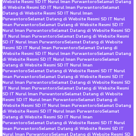
Website Resmi SD IT Nurul Iman Purwantoro
Selamat Datang
di Website Resmi SD IT Nurul Iman Purwantoro
Selamat
Datang di Website Resmi SD IT Nurul Iman
Purwantoro
Selamat Datang di Website Resmi SD IT Nurul
Iman Purwantoro
Selamat Datang di Website Resmi SD IT
Nurul Iman Purwantoro
Selamat Datang di Website Resmi SD
IT Nurul Iman Purwantoro
Selamat Datang di Website Resmi
SD IT Nurul Iman Purwantoro
Selamat Datang di Website
Resmi SD IT Nurul Iman Purwantoro
Selamat Datang di
Website Resmi SD IT Nurul Iman Purwantoro
Selamat Datang
di Website Resmi SD IT Nurul Iman Purwantoro
Selamat
Datang di Website Resmi SD IT Nurul Iman
Purwantoro
Selamat Datang di Website Resmi SD IT Nurul
Iman Purwantoro
Selamat Datang di Website Resmi SD IT
Nurul Iman Purwantoro
Selamat Datang di Website Resmi SD
IT Nurul Iman Purwantoro
Selamat Datang di Website Resmi
SD IT Nurul Iman Purwantoro
Selamat Datang di Website
Resmi SD IT Nurul Iman Purwantoro
Selamat Datang di
Website Resmi SD IT Nurul Iman Purwantoro
Selamat Datang
di Website Resmi SD IT Nurul Iman Purwantoro
Selamat
Datang di Website Resmi SD IT Nurul Iman
Purwantoro
Selamat Datang di Website Resmi SD IT Nurul
Iman Purwantoro
Selamat Datang di Website Resmi SD IT
Nurul Iman Purwantoro
Selamat Datang di Website Resmi SD