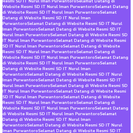
Resmi SD IT Nurul Iman Purwantoro
Selamat Datang di
Website Resmi SD IT Nurul Iman Purwantoro
Selamat Datang
di Website Resmi SD IT Nurul Iman Purwantoro
Selamat
Datang di Website Resmi SD IT Nurul Iman
Purwantoro
Selamat Datang di Website Resmi SD IT Nurul
Iman Purwantoro
Selamat Datang di Website Resmi SD IT
Nurul Iman Purwantoro
Selamat Datang di Website Resmi SD
IT Nurul Iman Purwantoro
Selamat Datang di Website Resmi
SD IT Nurul Iman Purwantoro
Selamat Datang di Website
Resmi SD IT Nurul Iman Purwantoro
Selamat Datang di
Website Resmi SD IT Nurul Iman Purwantoro
Selamat Datang
di Website Resmi SD IT Nurul Iman Purwantoro
Selamat
Datang di Website Resmi SD IT Nurul Iman
Purwantoro
Selamat Datang di Website Resmi SD IT Nurul
Iman Purwantoro
Selamat Datang di Website Resmi SD IT
Nurul Iman Purwantoro
Selamat Datang di Website Resmi SD
IT Nurul Iman Purwantoro
Selamat Datang di Website Resmi
SD IT Nurul Iman Purwantoro
Selamat Datang di Website
Resmi SD IT Nurul Iman Purwantoro
Selamat Datang di
Website Resmi SD IT Nurul Iman Purwantoro
Selamat Datang
di Website Resmi SD IT Nurul Iman Purwantoro
Selamat
Datang di Website Resmi SD IT Nurul Iman
Purwantoro
Selamat Datang di Website Resmi SD IT Nurul
Iman Purwantoro
Selamat Datang di Website Resmi SD IT