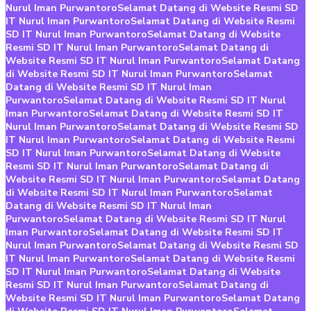
Nurul Iman Purwantoro
Selamat Datang di Website Resmi SD
IT Nurul Iman Purwantoro
Selamat Datang di Website Resmi
SD IT Nurul Iman Purwantoro
Selamat Datang di Website
Resmi SD IT Nurul Iman Purwantoro
Selamat Datang di
Website Resmi SD IT Nurul Iman Purwantoro
Selamat Datang
di Website Resmi SD IT Nurul Iman Purwantoro
Selamat
Datang di Website Resmi SD IT Nurul Iman
Purwantoro
Selamat Datang di Website Resmi SD IT Nurul
Iman Purwantoro
Selamat Datang di Website Resmi SD IT
Nurul Iman Purwantoro
Selamat Datang di Website Resmi SD
IT Nurul Iman Purwantoro
Selamat Datang di Website Resmi
SD IT Nurul Iman Purwantoro
Selamat Datang di Website
Resmi SD IT Nurul Iman Purwantoro
Selamat Datang di
Website Resmi SD IT Nurul Iman Purwantoro
Selamat Datang
di Website Resmi SD IT Nurul Iman Purwantoro
Selamat
Datang di Website Resmi SD IT Nurul Iman
Purwantoro
Selamat Datang di Website Resmi SD IT Nurul
Iman Purwantoro
Selamat Datang di Website Resmi SD IT
Nurul Iman Purwantoro
Selamat Datang di Website Resmi SD
IT Nurul Iman Purwantoro
Selamat Datang di Website Resmi
SD IT Nurul Iman Purwantoro
Selamat Datang di Website
Resmi SD IT Nurul Iman Purwantoro
Selamat Datang di
Website Resmi SD IT Nurul Iman Purwantoro
Selamat Datang