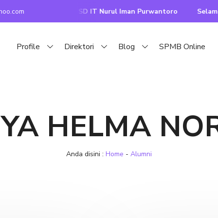
hoo.com
 di Website Resmi SD IT Nurul Iman Purwantoro
Selamat D
Profile
Direktori
Blog
SPMB Online
TYA HELMA NOR
Anda disini :
Home
-
Alumni