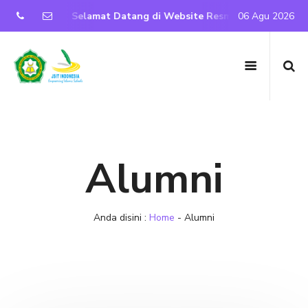
Selamat Datang di Website Resmi SD IT Nurul Iman Purwanto
06 Agu 2026
Alumni
Anda disini :
Home
-
Alumni