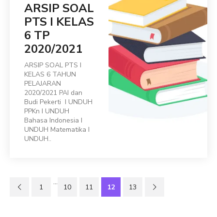
ARSIP SOAL
PTS I KELAS
6 TP
2020/2021
ARSIP SOAL PTS I
KELAS 6 TAHUN
PELAJARAN
2020/2021 PAI dan
Budi Pekerti I UNDUH
PPKn I UNDUH
Bahasa Indonesia I
UNDUH Matematika I
UNDUH..
…
1
10
11
12
13