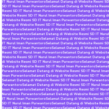
IT Nurul Iman Purwantoro
Selamat Datang di Website Resmi SD
SD IT Nurul Iman Purwantoro
Selamat Datang di Website Resmi
Resmi SD IT Nurul Iman Purwantoro
Selamat Datang di Website
Website Resmi SD IT Nurul Iman Purwantoro
Selamat Datang di
di Website Resmi SD IT Nurul Iman Purwantoro
Selamat Datang
Datang di Website Resmi SD IT Nurul Iman Purwantoro
Selamat
Purwantoro
Selamat Datang di Website Resmi SD IT Nurul Ima
Iman Purwantoro
Selamat Datang di Website Resmi SD IT Nuru
Nurul Iman Purwantoro
Selamat Datang di Website Resmi SD I
IT Nurul Iman Purwantoro
Selamat Datang di Website Resmi SD
SD IT Nurul Iman Purwantoro
Selamat Datang di Website Resmi
Resmi SD IT Nurul Iman Purwantoro
Selamat Datang di Website
Website Resmi SD IT Nurul Iman Purwantoro
Selamat Datang di
di Website Resmi SD IT Nurul Iman Purwantoro
Selamat Datang
Datang di Website Resmi SD IT Nurul Iman Purwantoro
Selamat
Purwantoro
Selamat Datang di Website Resmi SD IT Nurul Ima
Iman Purwantoro
Selamat Datang di Website Resmi SD IT Nuru
Selamat Datang di Website Resmi SD IT Nurul Iman Purwantor
Purwantoro
Selamat Datang di Website Resmi SD IT Nurul Ima
Iman Purwantoro
Selamat Datang di Website Resmi SD IT Nuru
Nurul Iman Purwantoro
Selamat Datang di Website Resmi SD I
IT Nurul Iman Purwantoro
Selamat Datang di Website Resmi SD
SD IT Nurul Iman Purwantoro
Selamat Datang di Website Resmi
Resmi SD IT Nurul Iman Purwantoro
Selamat Datang di Website