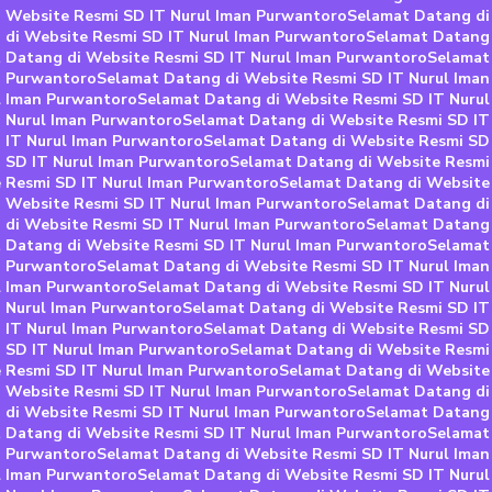
 Website Resmi SD IT Nurul Iman Purwantoro
Selamat Datang di
 di Website Resmi SD IT Nurul Iman Purwantoro
Selamat Datang 
 Datang di Website Resmi SD IT Nurul Iman Purwantoro
Selamat
n Purwantoro
Selamat Datang di Website Resmi SD IT Nurul Ima
l Iman Purwantoro
Selamat Datang di Website Resmi SD IT Nuru
T Nurul Iman Purwantoro
Selamat Datang di Website Resmi SD IT
 IT Nurul Iman Purwantoro
Selamat Datang di Website Resmi SD
 SD IT Nurul Iman Purwantoro
Selamat Datang di Website Resmi
 Resmi SD IT Nurul Iman Purwantoro
Selamat Datang di Website
 Website Resmi SD IT Nurul Iman Purwantoro
Selamat Datang di
 di Website Resmi SD IT Nurul Iman Purwantoro
Selamat Datang 
 Datang di Website Resmi SD IT Nurul Iman Purwantoro
Selamat
n Purwantoro
Selamat Datang di Website Resmi SD IT Nurul Ima
l Iman Purwantoro
Selamat Datang di Website Resmi SD IT Nuru
T Nurul Iman Purwantoro
Selamat Datang di Website Resmi SD IT
 IT Nurul Iman Purwantoro
Selamat Datang di Website Resmi SD
 SD IT Nurul Iman Purwantoro
Selamat Datang di Website Resmi
 Resmi SD IT Nurul Iman Purwantoro
Selamat Datang di Website
 Website Resmi SD IT Nurul Iman Purwantoro
Selamat Datang di
 di Website Resmi SD IT Nurul Iman Purwantoro
Selamat Datang 
 Datang di Website Resmi SD IT Nurul Iman Purwantoro
Selamat
n Purwantoro
Selamat Datang di Website Resmi SD IT Nurul Ima
l Iman Purwantoro
Selamat Datang di Website Resmi SD IT Nuru