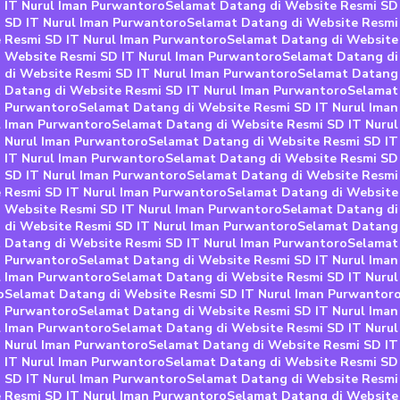
 IT Nurul Iman Purwantoro
Selamat Datang di Website Resmi SD
 SD IT Nurul Iman Purwantoro
Selamat Datang di Website Resmi
 Resmi SD IT Nurul Iman Purwantoro
Selamat Datang di Website
 Website Resmi SD IT Nurul Iman Purwantoro
Selamat Datang di
 di Website Resmi SD IT Nurul Iman Purwantoro
Selamat Datang 
 Datang di Website Resmi SD IT Nurul Iman Purwantoro
Selamat
n Purwantoro
Selamat Datang di Website Resmi SD IT Nurul Ima
l Iman Purwantoro
Selamat Datang di Website Resmi SD IT Nuru
T Nurul Iman Purwantoro
Selamat Datang di Website Resmi SD IT
 IT Nurul Iman Purwantoro
Selamat Datang di Website Resmi SD
 SD IT Nurul Iman Purwantoro
Selamat Datang di Website Resmi
 Resmi SD IT Nurul Iman Purwantoro
Selamat Datang di Website
 Website Resmi SD IT Nurul Iman Purwantoro
Selamat Datang di
 di Website Resmi SD IT Nurul Iman Purwantoro
Selamat Datang 
 Datang di Website Resmi SD IT Nurul Iman Purwantoro
Selamat
n Purwantoro
Selamat Datang di Website Resmi SD IT Nurul Ima
l Iman Purwantoro
Selamat Datang di Website Resmi SD IT Nuru
o
Selamat Datang di Website Resmi SD IT Nurul Iman Purwantor
n Purwantoro
Selamat Datang di Website Resmi SD IT Nurul Ima
l Iman Purwantoro
Selamat Datang di Website Resmi SD IT Nuru
T Nurul Iman Purwantoro
Selamat Datang di Website Resmi SD IT
 IT Nurul Iman Purwantoro
Selamat Datang di Website Resmi SD
 SD IT Nurul Iman Purwantoro
Selamat Datang di Website Resmi
 Resmi SD IT Nurul Iman Purwantoro
Selamat Datang di Website