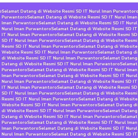
o
Selamat Datang di Website Resmi SD IT Nurul Iman Purwantor
n Purwantoro
Selamat Datang di Website Resmi SD IT Nurul Ima
l Iman Purwantoro
Selamat Datang di Website Resmi SD IT Nuru
T Nurul Iman Purwantoro
Selamat Datang di Website Resmi SD IT
 IT Nurul Iman Purwantoro
Selamat Datang di Website Resmi SD
 SD IT Nurul Iman Purwantoro
Selamat Datang di Website Resmi
 Resmi SD IT Nurul Iman Purwantoro
Selamat Datang di Website
 Website Resmi SD IT Nurul Iman Purwantoro
Selamat Datang di
 di Website Resmi SD IT Nurul Iman Purwantoro
Selamat Datang 
 Datang di Website Resmi SD IT Nurul Iman Purwantoro
Selamat
n Purwantoro
Selamat Datang di Website Resmi SD IT Nurul Ima
l Iman Purwantoro
Selamat Datang di Website Resmi SD IT Nuru
T Nurul Iman Purwantoro
Selamat Datang di Website Resmi SD IT
 IT Nurul Iman Purwantoro
Selamat Datang di Website Resmi SD
 SD IT Nurul Iman Purwantoro
Selamat Datang di Website Resmi
 Resmi SD IT Nurul Iman Purwantoro
Selamat Datang di Website
 Website Resmi SD IT Nurul Iman Purwantoro
Selamat Datang di
 di Website Resmi SD IT Nurul Iman Purwantoro
Selamat Datang 
 Datang di Website Resmi SD IT Nurul Iman Purwantoro
Selamat
n Purwantoro
Selamat Datang di Website Resmi SD IT Nurul Ima
l Iman Purwantoro
Selamat Datang di Website Resmi SD IT Nuru
T Nurul Iman Purwantoro
Selamat Datang di Website Resmi SD IT