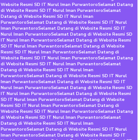
 Website Resmi SD IT Nurul Iman Purwantoro
Selamat Datang
di Website Resmi SD IT Nurul Iman Purwantoro
Selamat
 Datang di Website Resmi SD IT Nurul Iman
n Purwantoro
Selamat Datang di Website Resmi SD IT Nurul
l Iman Purwantoro
Selamat Datang di Website Resmi SD IT
 Nurul Iman Purwantoro
Selamat Datang di Website Resmi SD
 IT Nurul Iman Purwantoro
Selamat Datang di Website Resmi
 SD IT Nurul Iman Purwantoro
Selamat Datang di Website
 Resmi SD IT Nurul Iman Purwantoro
Selamat Datang di
 Website Resmi SD IT Nurul Iman Purwantoro
Selamat Datang
di Website Resmi SD IT Nurul Iman Purwantoro
Selamat
 Datang di Website Resmi SD IT Nurul Iman
n Purwantoro
Selamat Datang di Website Resmi SD IT Nurul
l Iman Purwantoro
Selamat Datang di Website Resmi SD IT
 Nurul Iman Purwantoro
Selamat Datang di Website Resmi SD
 IT Nurul Iman Purwantoro
Selamat Datang di Website Resmi
 SD IT Nurul Iman Purwantoro
Selamat Datang di Website
 Resmi SD IT Nurul Iman Purwantoro
Selamat Datang di
 Website Resmi SD IT Nurul Iman Purwantoro
Selamat Datang
di Website Resmi SD IT Nurul Iman Purwantoro
Selamat
 Datang di Website Resmi SD IT Nurul Iman
n Purwantoro
Selamat Datang di Website Resmi SD IT Nurul
l Iman Purwantoro
Selamat Datang di Website Resmi SD IT