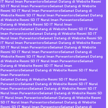
 IT Nurul Iman Purwantoro
Selamat Datang di Website Resmi
 SD IT Nurul Iman Purwantoro
Selamat Datang di Website
 Resmi SD IT Nurul Iman Purwantoro
Selamat Datang di
 Website Resmi SD IT Nurul Iman Purwantoro
Selamat Datang
di Website Resmi SD IT Nurul Iman Purwantoro
Selamat
 Datang di Website Resmi SD IT Nurul Iman
n Purwantoro
Selamat Datang di Website Resmi SD IT Nurul
l Iman Purwantoro
Selamat Datang di Website Resmi SD IT
 Nurul Iman Purwantoro
Selamat Datang di Website Resmi SD
 IT Nurul Iman Purwantoro
Selamat Datang di Website Resmi
 SD IT Nurul Iman Purwantoro
Selamat Datang di Website
 Resmi SD IT Nurul Iman Purwantoro
Selamat Datang di
 Website Resmi SD IT Nurul Iman Purwantoro
Selamat Datang
di Website Resmi SD IT Nurul Iman Purwantoro
Selamat
 Datang di Website Resmi SD IT Nurul Iman
n Purwantoro
Selamat Datang di Website Resmi SD IT Nurul
l Iman Purwantoro
o
Selamat Datang di Website Resmi SD IT Nurul Iman
n Purwantoro
Selamat Datang di Website Resmi SD IT Nurul
l Iman Purwantoro
Selamat Datang di Website Resmi SD IT
 Nurul Iman Purwantoro
Selamat Datang di Website Resmi SD
 IT Nurul Iman Purwantoro
Selamat Datang di Website Resmi
 SD IT Nurul Iman Purwantoro
Selamat Datang di Website
 Resmi SD IT Nurul Iman Purwantoro
Selamat Datang di