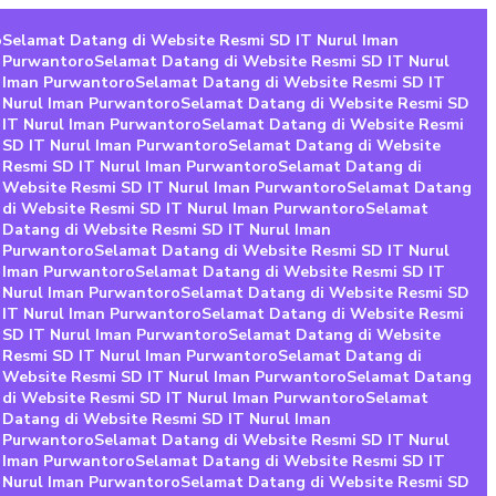
o
Selamat Datang di Website Resmi SD IT Nurul Iman
n Purwantoro
Selamat Datang di Website Resmi SD IT Nurul
l Iman Purwantoro
Selamat Datang di Website Resmi SD IT
 Nurul Iman Purwantoro
Selamat Datang di Website Resmi SD
 IT Nurul Iman Purwantoro
Selamat Datang di Website Resmi
 SD IT Nurul Iman Purwantoro
Selamat Datang di Website
 Resmi SD IT Nurul Iman Purwantoro
Selamat Datang di
 Website Resmi SD IT Nurul Iman Purwantoro
Selamat Datang
di Website Resmi SD IT Nurul Iman Purwantoro
Selamat
 Datang di Website Resmi SD IT Nurul Iman
n Purwantoro
Selamat Datang di Website Resmi SD IT Nurul
l Iman Purwantoro
Selamat Datang di Website Resmi SD IT
 Nurul Iman Purwantoro
Selamat Datang di Website Resmi SD
 IT Nurul Iman Purwantoro
Selamat Datang di Website Resmi
 SD IT Nurul Iman Purwantoro
Selamat Datang di Website
 Resmi SD IT Nurul Iman Purwantoro
Selamat Datang di
 Website Resmi SD IT Nurul Iman Purwantoro
Selamat Datang
di Website Resmi SD IT Nurul Iman Purwantoro
Selamat
 Datang di Website Resmi SD IT Nurul Iman
n Purwantoro
Selamat Datang di Website Resmi SD IT Nurul
l Iman Purwantoro
Selamat Datang di Website Resmi SD IT
 Nurul Iman Purwantoro
Selamat Datang di Website Resmi SD