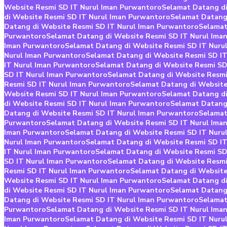
Website Resmi SD IT Nurul Iman Purwantoro
Selamat Datang di
di Website Resmi SD IT Nurul Iman Purwantoro
Selamat Datang
Datang di Website Resmi SD IT Nurul Iman Purwantoro
Selamat
Purwantoro
Selamat Datang di Website Resmi SD IT Nurul Ima
Iman Purwantoro
Selamat Datang di Website Resmi SD IT Nuru
Nurul Iman Purwantoro
Selamat Datang di Website Resmi SD I
IT Nurul Iman Purwantoro
Selamat Datang di Website Resmi SD
SD IT Nurul Iman Purwantoro
Selamat Datang di Website Resmi
Resmi SD IT Nurul Iman Purwantoro
Selamat Datang di Website
Website Resmi SD IT Nurul Iman Purwantoro
Selamat Datang di
di Website Resmi SD IT Nurul Iman Purwantoro
Selamat Datang
Datang di Website Resmi SD IT Nurul Iman Purwantoro
Selamat
Purwantoro
Selamat Datang di Website Resmi SD IT Nurul Ima
Iman Purwantoro
Selamat Datang di Website Resmi SD IT Nuru
Nurul Iman Purwantoro
Selamat Datang di Website Resmi SD I
IT Nurul Iman Purwantoro
Selamat Datang di Website Resmi SD
SD IT Nurul Iman Purwantoro
Selamat Datang di Website Resmi
Resmi SD IT Nurul Iman Purwantoro
Selamat Datang di Website
Website Resmi SD IT Nurul Iman Purwantoro
Selamat Datang di
di Website Resmi SD IT Nurul Iman Purwantoro
Selamat Datang
Datang di Website Resmi SD IT Nurul Iman Purwantoro
Selamat
Purwantoro
Selamat Datang di Website Resmi SD IT Nurul Ima
Iman Purwantoro
Selamat Datang di Website Resmi SD IT Nuru