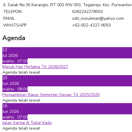
Jl. Salak No.36 Karanglo, RT 002 RW 003, Tegalrejo, Kec. Purwanto
TELEPON
6282242278053
EMAIL
sdit_nuruliman@yahoo.com
WHATSAPP
+62-822-4227-8053
Agenda
13
Jul 2026
waktu : 07:00
Masuk Hari Pertama TA 2026/2027
Agenda telah lewat
20
Jun 2026
waktu : 08:00
Pengambilan Rapor Semester Genap TA 2025/2026
Agenda telah lewat
18
Jun 2026
waktu : 07:00
Jalan Santai & Tukar Kado
Agenda telah lewat