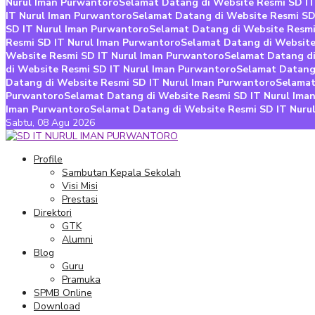
Nurul Iman Purwantoro
Selamat Datang di Website Resmi SD I
IT Nurul Iman Purwantoro
Selamat Datang di Website Resmi SD
SD IT Nurul Iman Purwantoro
Selamat Datang di Website Resmi
Resmi SD IT Nurul Iman Purwantoro
Selamat Datang di Website
Website Resmi SD IT Nurul Iman Purwantoro
Selamat Datang di
di Website Resmi SD IT Nurul Iman Purwantoro
Selamat Datang
Datang di Website Resmi SD IT Nurul Iman Purwantoro
Selamat
Purwantoro
Selamat Datang di Website Resmi SD IT Nurul Ima
Iman Purwantoro
Selamat Datang di Website Resmi SD IT Nuru
Sabtu,
08 Agu 2026
Profile
Sambutan Kepala Sekolah
Visi Misi
Prestasi
Direktori
GTK
Alumni
Blog
Guru
Pramuka
SPMB Online
Download