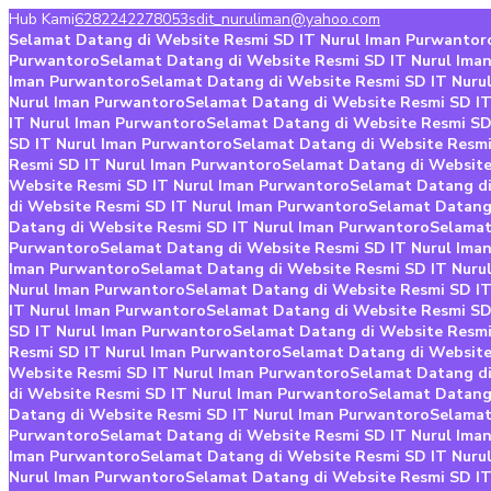
Hub Kami
6282242278053
sdit_nuruliman@yahoo.com
Selamat Datang di Website Resmi SD IT Nurul Iman Purwantor
Purwantoro
Selamat Datang di Website Resmi SD IT Nurul Ima
Iman Purwantoro
Selamat Datang di Website Resmi SD IT Nuru
Nurul Iman Purwantoro
Selamat Datang di Website Resmi SD I
IT Nurul Iman Purwantoro
Selamat Datang di Website Resmi SD
SD IT Nurul Iman Purwantoro
Selamat Datang di Website Resmi
Resmi SD IT Nurul Iman Purwantoro
Selamat Datang di Website
Website Resmi SD IT Nurul Iman Purwantoro
Selamat Datang di
di Website Resmi SD IT Nurul Iman Purwantoro
Selamat Datang
Datang di Website Resmi SD IT Nurul Iman Purwantoro
Selamat
Purwantoro
Selamat Datang di Website Resmi SD IT Nurul Ima
Iman Purwantoro
Selamat Datang di Website Resmi SD IT Nuru
Nurul Iman Purwantoro
Selamat Datang di Website Resmi SD I
IT Nurul Iman Purwantoro
Selamat Datang di Website Resmi SD
SD IT Nurul Iman Purwantoro
Selamat Datang di Website Resmi
Resmi SD IT Nurul Iman Purwantoro
Selamat Datang di Website
Website Resmi SD IT Nurul Iman Purwantoro
Selamat Datang di
di Website Resmi SD IT Nurul Iman Purwantoro
Selamat Datang
Datang di Website Resmi SD IT Nurul Iman Purwantoro
Selamat
Purwantoro
Selamat Datang di Website Resmi SD IT Nurul Ima
Iman Purwantoro
Selamat Datang di Website Resmi SD IT Nuru
Nurul Iman Purwantoro
Selamat Datang di Website Resmi SD I