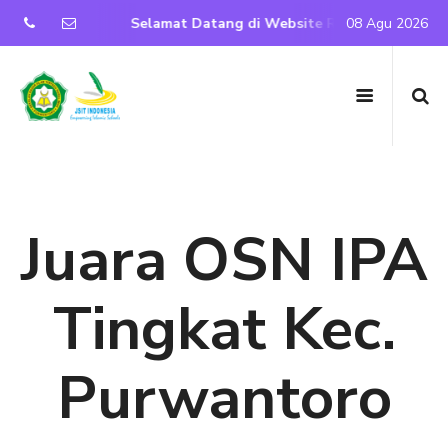
Purwantoro
Selamat Datang di Website Resmi SD IT Nurul I
08 Agu 2026
Juara OSN IPA
Tingkat Kec.
Purwantoro