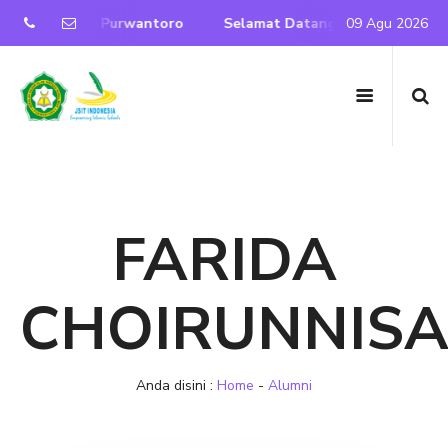
T Nurul Iman Purwantoro
Selamat Datang di Website Resmi
09 Agu 2026
FARIDA
CHOIRUNNIS
Anda disini :
Home
-
Alumni