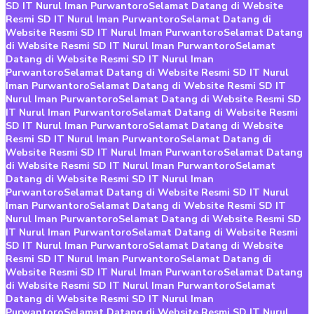
SD IT Nurul Iman Purwantoro
Selamat Datang di Website
Resmi SD IT Nurul Iman Purwantoro
Selamat Datang di
Website Resmi SD IT Nurul Iman Purwantoro
Selamat Datang
di Website Resmi SD IT Nurul Iman Purwantoro
Selamat
Datang di Website Resmi SD IT Nurul Iman
Purwantoro
Selamat Datang di Website Resmi SD IT Nurul
Iman Purwantoro
Selamat Datang di Website Resmi SD IT
Nurul Iman Purwantoro
Selamat Datang di Website Resmi SD
IT Nurul Iman Purwantoro
Selamat Datang di Website Resmi
SD IT Nurul Iman Purwantoro
Selamat Datang di Website
Resmi SD IT Nurul Iman Purwantoro
Selamat Datang di
Website Resmi SD IT Nurul Iman Purwantoro
Selamat Datang
di Website Resmi SD IT Nurul Iman Purwantoro
Selamat
Datang di Website Resmi SD IT Nurul Iman
Purwantoro
Selamat Datang di Website Resmi SD IT Nurul
Iman Purwantoro
Selamat Datang di Website Resmi SD IT
Nurul Iman Purwantoro
Selamat Datang di Website Resmi SD
IT Nurul Iman Purwantoro
Selamat Datang di Website Resmi
SD IT Nurul Iman Purwantoro
Selamat Datang di Website
Resmi SD IT Nurul Iman Purwantoro
Selamat Datang di
Website Resmi SD IT Nurul Iman Purwantoro
Selamat Datang
di Website Resmi SD IT Nurul Iman Purwantoro
Selamat
Datang di Website Resmi SD IT Nurul Iman
Purwantoro
Selamat Datang di Website Resmi SD IT Nurul