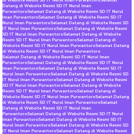
di Website Resmi SD IT Nurul Iman Purwantoro
Selamat
Datang di Website Resmi SD IT Nurul Iman
Purwantoro
Selamat Datang di Website Resmi SD IT Nurul
Iman Purwantoro
Selamat Datang di Website Resmi SD IT
Nurul Iman Purwantoro
Selamat Datang di Website Resmi SD
IT Nurul Iman Purwantoro
Selamat Datang di Website Resmi
SD IT Nurul Iman Purwantoro
Selamat Datang di Website
Resmi SD IT Nurul Iman Purwantoro
Selamat Datang di
Website Resmi SD IT Nurul Iman Purwantoro
Selamat Datang
di Website Resmi SD IT Nurul Iman Purwantoro
Selamat Datang di Website Resmi SD IT Nurul Iman
Purwantoro
Selamat Datang di Website Resmi SD IT Nurul
Iman Purwantoro
Selamat Datang di Website Resmi SD IT
Nurul Iman Purwantoro
Selamat Datang di Website Resmi SD
IT Nurul Iman Purwantoro
Selamat Datang di Website Resmi
SD IT Nurul Iman Purwantoro
Selamat Datang di Website
Resmi SD IT Nurul Iman Purwantoro
Selamat Datang di
Website Resmi SD IT Nurul Iman Purwantoro
Selamat Datang
di Website Resmi SD IT Nurul Iman Purwantoro
Selamat
Datang di Website Resmi SD IT Nurul Iman
Purwantoro
Selamat Datang di Website Resmi SD IT Nurul
Iman Purwantoro
Selamat Datang di Website Resmi SD IT
Nurul Iman Purwantoro
Selamat Datang di Website Resmi SD
IT Nurul Iman Purwantoro
Selamat Datang di Website Resmi