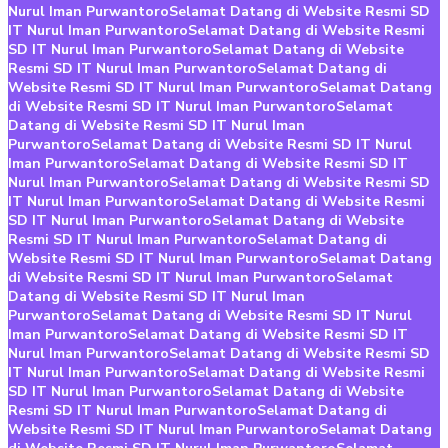
Nurul Iman Purwantoro
Selamat Datang di Website Resmi SD
IT Nurul Iman Purwantoro
Selamat Datang di Website Resmi
SD IT Nurul Iman Purwantoro
Selamat Datang di Website
Resmi SD IT Nurul Iman Purwantoro
Selamat Datang di
Website Resmi SD IT Nurul Iman Purwantoro
Selamat Datang
di Website Resmi SD IT Nurul Iman Purwantoro
Selamat
Datang di Website Resmi SD IT Nurul Iman
Purwantoro
Selamat Datang di Website Resmi SD IT Nurul
Iman Purwantoro
Selamat Datang di Website Resmi SD IT
Nurul Iman Purwantoro
Selamat Datang di Website Resmi SD
IT Nurul Iman Purwantoro
Selamat Datang di Website Resmi
SD IT Nurul Iman Purwantoro
Selamat Datang di Website
Resmi SD IT Nurul Iman Purwantoro
Selamat Datang di
Website Resmi SD IT Nurul Iman Purwantoro
Selamat Datang
di Website Resmi SD IT Nurul Iman Purwantoro
Selamat
Datang di Website Resmi SD IT Nurul Iman
Purwantoro
Selamat Datang di Website Resmi SD IT Nurul
Iman Purwantoro
Selamat Datang di Website Resmi SD IT
Nurul Iman Purwantoro
Selamat Datang di Website Resmi SD
IT Nurul Iman Purwantoro
Selamat Datang di Website Resmi
SD IT Nurul Iman Purwantoro
Selamat Datang di Website
Resmi SD IT Nurul Iman Purwantoro
Selamat Datang di
Website Resmi SD IT Nurul Iman Purwantoro
Selamat Datang