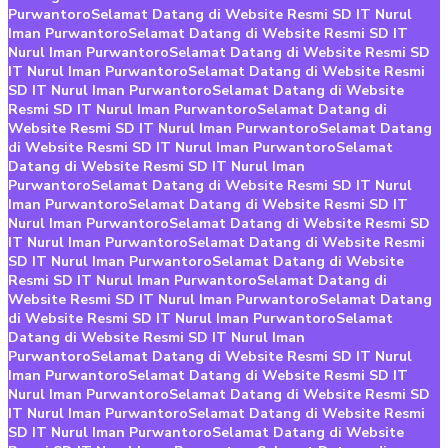
Purwantoro
Selamat Datang di Website Resmi SD IT Nurul
Iman Purwantoro
Selamat Datang di Website Resmi SD IT
Nurul Iman Purwantoro
Selamat Datang di Website Resmi SD
IT Nurul Iman Purwantoro
Selamat Datang di Website Resmi
SD IT Nurul Iman Purwantoro
Selamat Datang di Website
Resmi SD IT Nurul Iman Purwantoro
Selamat Datang di
Website Resmi SD IT Nurul Iman Purwantoro
Selamat Datang
di Website Resmi SD IT Nurul Iman Purwantoro
Selamat
Datang di Website Resmi SD IT Nurul Iman
Purwantoro
Selamat Datang di Website Resmi SD IT Nurul
Iman Purwantoro
Selamat Datang di Website Resmi SD IT
Nurul Iman Purwantoro
Selamat Datang di Website Resmi SD
IT Nurul Iman Purwantoro
Selamat Datang di Website Resmi
SD IT Nurul Iman Purwantoro
Selamat Datang di Website
Resmi SD IT Nurul Iman Purwantoro
Selamat Datang di
Website Resmi SD IT Nurul Iman Purwantoro
Selamat Datang
di Website Resmi SD IT Nurul Iman Purwantoro
Selamat
Datang di Website Resmi SD IT Nurul Iman
Purwantoro
Selamat Datang di Website Resmi SD IT Nurul
Iman Purwantoro
Selamat Datang di Website Resmi SD IT
Nurul Iman Purwantoro
Selamat Datang di Website Resmi SD
IT Nurul Iman Purwantoro
Selamat Datang di Website Resmi
SD IT Nurul Iman Purwantoro
Selamat Datang di Website