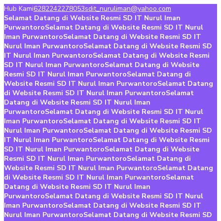
Hub Kami
6282242278053
sdit_nuruliman@yahoo.com
Selamat Datang di Website Resmi SD IT Nurul Iman
Purwantoro
Selamat Datang di Website Resmi SD IT Nurul
Iman Purwantoro
Selamat Datang di Website Resmi SD IT
Nurul Iman Purwantoro
Selamat Datang di Website Resmi SD
IT Nurul Iman Purwantoro
Selamat Datang di Website Resmi
SD IT Nurul Iman Purwantoro
Selamat Datang di Website
Resmi SD IT Nurul Iman Purwantoro
Selamat Datang di
Website Resmi SD IT Nurul Iman Purwantoro
Selamat Datang
di Website Resmi SD IT Nurul Iman Purwantoro
Selamat
Datang di Website Resmi SD IT Nurul Iman
Purwantoro
Selamat Datang di Website Resmi SD IT Nurul
Iman Purwantoro
Selamat Datang di Website Resmi SD IT
Nurul Iman Purwantoro
Selamat Datang di Website Resmi SD
IT Nurul Iman Purwantoro
Selamat Datang di Website Resmi
SD IT Nurul Iman Purwantoro
Selamat Datang di Website
Resmi SD IT Nurul Iman Purwantoro
Selamat Datang di
Website Resmi SD IT Nurul Iman Purwantoro
Selamat Datang
di Website Resmi SD IT Nurul Iman Purwantoro
Selamat
Datang di Website Resmi SD IT Nurul Iman
Purwantoro
Selamat Datang di Website Resmi SD IT Nurul
Iman Purwantoro
Selamat Datang di Website Resmi SD IT
Nurul Iman Purwantoro
Selamat Datang di Website Resmi SD