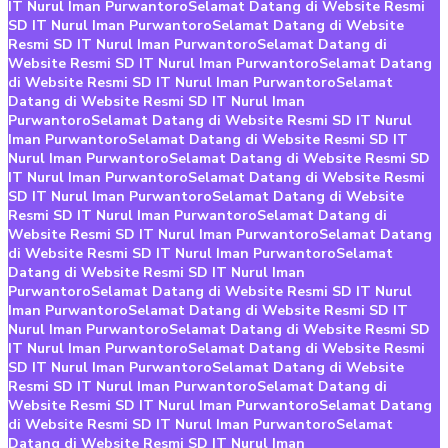
IT Nurul Iman Purwantoro
Selamat Datang di Website Resmi
SD IT Nurul Iman Purwantoro
Selamat Datang di Website
Resmi SD IT Nurul Iman Purwantoro
Selamat Datang di
Website Resmi SD IT Nurul Iman Purwantoro
Selamat Datang
di Website Resmi SD IT Nurul Iman Purwantoro
Selamat
Datang di Website Resmi SD IT Nurul Iman
Purwantoro
Selamat Datang di Website Resmi SD IT Nurul
Iman Purwantoro
Selamat Datang di Website Resmi SD IT
Nurul Iman Purwantoro
Selamat Datang di Website Resmi SD
IT Nurul Iman Purwantoro
Selamat Datang di Website Resmi
SD IT Nurul Iman Purwantoro
Selamat Datang di Website
Resmi SD IT Nurul Iman Purwantoro
Selamat Datang di
Website Resmi SD IT Nurul Iman Purwantoro
Selamat Datang
di Website Resmi SD IT Nurul Iman Purwantoro
Selamat
Datang di Website Resmi SD IT Nurul Iman
Purwantoro
Selamat Datang di Website Resmi SD IT Nurul
Iman Purwantoro
Selamat Datang di Website Resmi SD IT
Nurul Iman Purwantoro
Selamat Datang di Website Resmi SD
IT Nurul Iman Purwantoro
Selamat Datang di Website Resmi
SD IT Nurul Iman Purwantoro
Selamat Datang di Website
Resmi SD IT Nurul Iman Purwantoro
Selamat Datang di
Website Resmi SD IT Nurul Iman Purwantoro
Selamat Datang
di Website Resmi SD IT Nurul Iman Purwantoro
Selamat
Datang di Website Resmi SD IT Nurul Iman