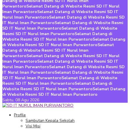
Datang di Website Resmi SD IT Nurul Iman
Purwantoro
Selamat Datang di Website Resmi SD IT Nurul
Iman Purwantoro
Selamat Datang di Website Resmi SD IT
Nurul Iman Purwantoro
Selamat Datang di Website Resmi SD
IT Nurul Iman Purwantoro
Selamat Datang di Website Resmi
SD IT Nurul Iman Purwantoro
Selamat Datang di Website
Resmi SD IT Nurul Iman Purwantoro
Selamat Datang di
Website Resmi SD IT Nurul Iman Purwantoro
Selamat Datang
di Website Resmi SD IT Nurul Iman Purwantoro
Selamat
Datang di Website Resmi SD IT Nurul Iman
Purwantoro
Selamat Datang di Website Resmi SD IT Nurul
Iman Purwantoro
Selamat Datang di Website Resmi SD IT
Nurul Iman Purwantoro
Selamat Datang di Website Resmi SD
IT Nurul Iman Purwantoro
Selamat Datang di Website Resmi
SD IT Nurul Iman Purwantoro
Selamat Datang di Website
Resmi SD IT Nurul Iman Purwantoro
Selamat Datang di
Website Resmi SD IT Nurul Iman Purwantoro
Selamat Datang
di Website Resmi SD IT Nurul Iman Purwantoro
Sabtu,
08 Agu 2026
Profile
Sambutan Kepala Sekolah
Visi Misi