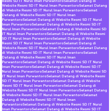
Resmi SD IT Nurul Iman Purwantoro
Selamat Datang di
Website Resmi SD IT Nurul Iman Purwantoro
Selamat Datang
di Website Resmi SD IT Nurul Iman Purwantoro
Selamat
Datang di Website Resmi SD IT Nurul Iman
Purwantoro
Selamat Datang di Website Resmi SD IT Nurul
Iman Purwantoro
Selamat Datang di Website Resmi SD IT
Nurul Iman Purwantoro
Selamat Datang di Website Resmi SD
IT Nurul Iman Purwantoro
Selamat Datang di Website Resmi
SD IT Nurul Iman Purwantoro
Selamat Datang di Website
Resmi SD IT Nurul Iman Purwantoro
Selamat Datang di
Website Resmi SD IT Nurul Iman Purwantoro
Selamat Datang
di Website Resmi SD IT Nurul Iman Purwantoro
Selamat
Datang di Website Resmi SD IT Nurul Iman
Purwantoro
Selamat Datang di Website Resmi SD IT Nurul
Iman Purwantoro
Selamat Datang di Website Resmi SD IT
Nurul Iman Purwantoro
Selamat Datang di Website Resmi SD
IT Nurul Iman Purwantoro
Selamat Datang di Website Resmi
SD IT Nurul Iman Purwantoro
Selamat Datang di Website
Resmi SD IT Nurul Iman Purwantoro
Selamat Datang di
Website Resmi SD IT Nurul Iman Purwantoro
Selamat Datang
di Website Resmi SD IT Nurul Iman Purwantoro
Selamat
Datang di Website Resmi SD IT Nurul Iman
Purwantoro
Selamat Datang di Website Resmi SD IT Nurul
Iman Purwantoro
Selamat Datang di Website Resmi SD IT