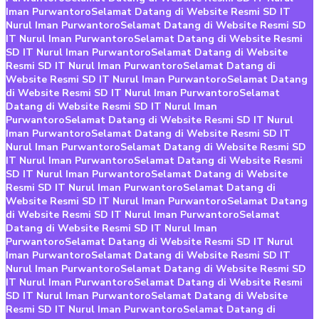
Iman Purwantoro
Selamat Datang di Website Resmi SD IT
Nurul Iman Purwantoro
Selamat Datang di Website Resmi SD
IT Nurul Iman Purwantoro
Selamat Datang di Website Resmi
SD IT Nurul Iman Purwantoro
Selamat Datang di Website
Resmi SD IT Nurul Iman Purwantoro
Selamat Datang di
Website Resmi SD IT Nurul Iman Purwantoro
Selamat Datang
di Website Resmi SD IT Nurul Iman Purwantoro
Selamat
Datang di Website Resmi SD IT Nurul Iman
Purwantoro
Selamat Datang di Website Resmi SD IT Nurul
Iman Purwantoro
Selamat Datang di Website Resmi SD IT
Nurul Iman Purwantoro
Selamat Datang di Website Resmi SD
IT Nurul Iman Purwantoro
Selamat Datang di Website Resmi
SD IT Nurul Iman Purwantoro
Selamat Datang di Website
Resmi SD IT Nurul Iman Purwantoro
Selamat Datang di
Website Resmi SD IT Nurul Iman Purwantoro
Selamat Datang
di Website Resmi SD IT Nurul Iman Purwantoro
Selamat
Datang di Website Resmi SD IT Nurul Iman
Purwantoro
Selamat Datang di Website Resmi SD IT Nurul
Iman Purwantoro
Selamat Datang di Website Resmi SD IT
Nurul Iman Purwantoro
Selamat Datang di Website Resmi SD
IT Nurul Iman Purwantoro
Selamat Datang di Website Resmi
SD IT Nurul Iman Purwantoro
Selamat Datang di Website
Resmi SD IT Nurul Iman Purwantoro
Selamat Datang di