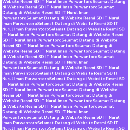
Website Resmi SD IT Nurul Iman Purwantoro
Selamat Datang
di Website Resmi SD IT Nurul Iman Purwantoro
Selamat
Datang di Website Resmi SD IT Nurul Iman
Purwantoro
Selamat Datang di Website Resmi SD IT Nurul
Iman Purwantoro
Selamat Datang di Website Resmi SD IT
Nurul Iman Purwantoro
Selamat Datang di Website Resmi SD
IT Nurul Iman Purwantoro
Selamat Datang di Website Resmi
SD IT Nurul Iman Purwantoro
Selamat Datang di Website
Resmi SD IT Nurul Iman Purwantoro
Selamat Datang di
Website Resmi SD IT Nurul Iman Purwantoro
Selamat Datang
di Website Resmi SD IT Nurul Iman Purwantoro
Selamat
Datang di Website Resmi SD IT Nurul Iman
Purwantoro
Selamat Datang di Website Resmi SD IT Nurul
Iman Purwantoro
Selamat Datang di Website Resmi SD IT
Nurul Iman Purwantoro
Selamat Datang di Website Resmi SD
IT Nurul Iman Purwantoro
Selamat Datang di Website Resmi
SD IT Nurul Iman Purwantoro
Selamat Datang di Website
Resmi SD IT Nurul Iman Purwantoro
Selamat Datang di
Website Resmi SD IT Nurul Iman Purwantoro
Selamat Datang
di Website Resmi SD IT Nurul Iman Purwantoro
Selamat
Datang di Website Resmi SD IT Nurul Iman
Purwantoro
Selamat Datang di Website Resmi SD IT Nurul
Iman Purwantoro
Selamat Datang di Website Resmi SD IT
Nurul Iman Purwantoro
Selamat Datang di Website Resmi SD