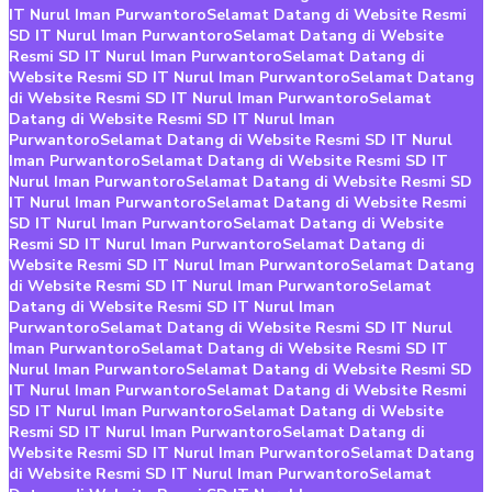
IT Nurul Iman Purwantoro
Selamat Datang di Website Resmi
SD IT Nurul Iman Purwantoro
Selamat Datang di Website
Resmi SD IT Nurul Iman Purwantoro
Selamat Datang di
Website Resmi SD IT Nurul Iman Purwantoro
Selamat Datang
di Website Resmi SD IT Nurul Iman Purwantoro
Selamat
Datang di Website Resmi SD IT Nurul Iman
Purwantoro
Selamat Datang di Website Resmi SD IT Nurul
Iman Purwantoro
Selamat Datang di Website Resmi SD IT
Nurul Iman Purwantoro
Selamat Datang di Website Resmi SD
IT Nurul Iman Purwantoro
Selamat Datang di Website Resmi
SD IT Nurul Iman Purwantoro
Selamat Datang di Website
Resmi SD IT Nurul Iman Purwantoro
Selamat Datang di
Website Resmi SD IT Nurul Iman Purwantoro
Selamat Datang
di Website Resmi SD IT Nurul Iman Purwantoro
Selamat
Datang di Website Resmi SD IT Nurul Iman
Purwantoro
Selamat Datang di Website Resmi SD IT Nurul
Iman Purwantoro
Selamat Datang di Website Resmi SD IT
Nurul Iman Purwantoro
Selamat Datang di Website Resmi SD
IT Nurul Iman Purwantoro
Selamat Datang di Website Resmi
SD IT Nurul Iman Purwantoro
Selamat Datang di Website
Resmi SD IT Nurul Iman Purwantoro
Selamat Datang di
Website Resmi SD IT Nurul Iman Purwantoro
Selamat Datang
di Website Resmi SD IT Nurul Iman Purwantoro
Selamat