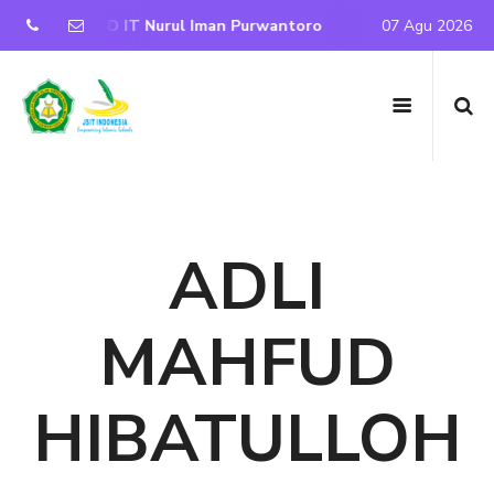
ite Resmi SD IT Nurul Iman Purwantoro
Selamat Datang di
07 Agu 2026
ADLI
MAHFUD
HIBATULLOH