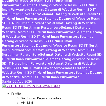
Datang di Website Resmi SD IT Nurul Iman
Purwantoro
Selamat Datang di Website Resmi SD IT Nurul
Iman Purwantoro
Selamat Datang di Website Resmi SD IT
Nurul Iman Purwantoro
Selamat Datang di Website Resmi SD
IT Nurul Iman Purwantoro
Selamat Datang di Website Resmi
SD IT Nurul Iman Purwantoro
Selamat Datang di Website
Resmi SD IT Nurul Iman Purwantoro
Selamat Datang di
Website Resmi SD IT Nurul Iman Purwantoro
Selamat Datang
di Website Resmi SD IT Nurul Iman Purwantoro
Selamat
Datang di Website Resmi SD IT Nurul Iman
Purwantoro
Selamat Datang di Website Resmi SD IT Nurul
Iman Purwantoro
Selamat Datang di Website Resmi SD IT
Nurul Iman Purwantoro
Selamat Datang di Website Resmi SD
IT Nurul Iman Purwantoro
Selamat Datang di Website Resmi
SD IT Nurul Iman Purwantoro
Selamat Datang di Website
Resmi SD IT Nurul Iman Purwantoro
Selamat Datang di
Website Resmi SD IT Nurul Iman Purwantoro
Selamat Datang
di Website Resmi SD IT Nurul Iman Purwantoro
Sabtu,
08 Agu 2026
Profile
Sambutan Kepala Sekolah
Visi Misi