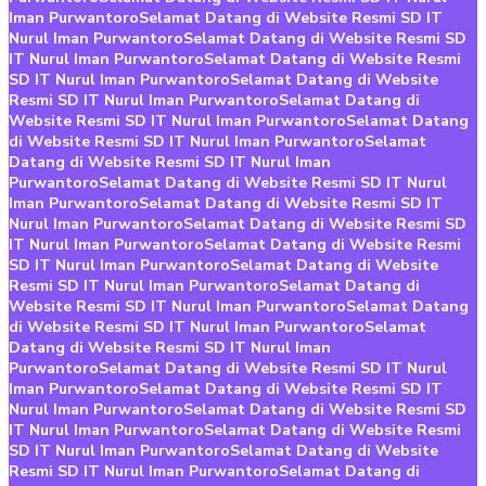
Iman Purwantoro
Selamat Datang di Website Resmi SD IT
Nurul Iman Purwantoro
Selamat Datang di Website Resmi SD
IT Nurul Iman Purwantoro
Selamat Datang di Website Resmi
SD IT Nurul Iman Purwantoro
Selamat Datang di Website
Resmi SD IT Nurul Iman Purwantoro
Selamat Datang di
Website Resmi SD IT Nurul Iman Purwantoro
Selamat Datang
di Website Resmi SD IT Nurul Iman Purwantoro
Selamat
Datang di Website Resmi SD IT Nurul Iman
Purwantoro
Selamat Datang di Website Resmi SD IT Nurul
Iman Purwantoro
Selamat Datang di Website Resmi SD IT
Nurul Iman Purwantoro
Selamat Datang di Website Resmi SD
IT Nurul Iman Purwantoro
Selamat Datang di Website Resmi
SD IT Nurul Iman Purwantoro
Selamat Datang di Website
Resmi SD IT Nurul Iman Purwantoro
Selamat Datang di
Website Resmi SD IT Nurul Iman Purwantoro
Selamat Datang
di Website Resmi SD IT Nurul Iman Purwantoro
Selamat
Datang di Website Resmi SD IT Nurul Iman
Purwantoro
Selamat Datang di Website Resmi SD IT Nurul
Iman Purwantoro
Selamat Datang di Website Resmi SD IT
Nurul Iman Purwantoro
Selamat Datang di Website Resmi SD
IT Nurul Iman Purwantoro
Selamat Datang di Website Resmi
SD IT Nurul Iman Purwantoro
Selamat Datang di Website
Resmi SD IT Nurul Iman Purwantoro
Selamat Datang di