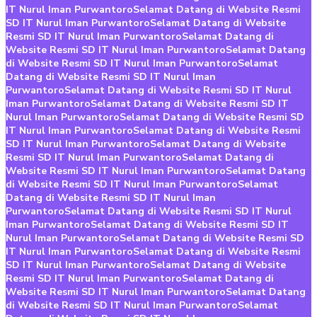
IT Nurul Iman Purwantoro
Selamat Datang di Website Resmi
SD IT Nurul Iman Purwantoro
Selamat Datang di Website
Resmi SD IT Nurul Iman Purwantoro
Selamat Datang di
Website Resmi SD IT Nurul Iman Purwantoro
Selamat Datang
di Website Resmi SD IT Nurul Iman Purwantoro
Selamat
Datang di Website Resmi SD IT Nurul Iman
Purwantoro
Selamat Datang di Website Resmi SD IT Nurul
Iman Purwantoro
Selamat Datang di Website Resmi SD IT
Nurul Iman Purwantoro
Selamat Datang di Website Resmi SD
IT Nurul Iman Purwantoro
Selamat Datang di Website Resmi
SD IT Nurul Iman Purwantoro
Selamat Datang di Website
Resmi SD IT Nurul Iman Purwantoro
Selamat Datang di
Website Resmi SD IT Nurul Iman Purwantoro
Selamat Datang
di Website Resmi SD IT Nurul Iman Purwantoro
Selamat
Datang di Website Resmi SD IT Nurul Iman
Purwantoro
Selamat Datang di Website Resmi SD IT Nurul
Iman Purwantoro
Selamat Datang di Website Resmi SD IT
Nurul Iman Purwantoro
Selamat Datang di Website Resmi SD
IT Nurul Iman Purwantoro
Selamat Datang di Website Resmi
SD IT Nurul Iman Purwantoro
Selamat Datang di Website
Resmi SD IT Nurul Iman Purwantoro
Selamat Datang di
Website Resmi SD IT Nurul Iman Purwantoro
Selamat Datang
di Website Resmi SD IT Nurul Iman Purwantoro
Selamat