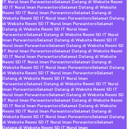
IT Nurul Iman Purwantoro
Selamat Datang di Website Resmi
SD IT Nurul Iman Purwantoro
Selamat Datang di Website
Resmi SD IT Nurul Iman Purwantoro
Selamat Datang di
Website Resmi SD IT Nurul Iman Purwantoro
Selamat Datang
di Website Resmi SD IT Nurul Iman Purwantoro
Selamat
Datang di Website Resmi SD IT Nurul Iman
Purwantoro
Selamat Datang di Website Resmi SD IT Nurul
Iman Purwantoro
Selamat Datang di Website Resmi SD IT
Nurul Iman Purwantoro
Selamat Datang di Website Resmi SD
IT Nurul Iman Purwantoro
Selamat Datang di Website Resmi
SD IT Nurul Iman Purwantoro
Selamat Datang di Website
Resmi SD IT Nurul Iman Purwantoro
Selamat Datang di
Website Resmi SD IT Nurul Iman Purwantoro
Selamat Datang
di Website Resmi SD IT Nurul Iman Purwantoro
Selamat
Datang di Website Resmi SD IT Nurul Iman
Purwantoro
Selamat Datang di Website Resmi SD IT Nurul
Iman Purwantoro
Selamat Datang di Website Resmi SD IT
Nurul Iman Purwantoro
Selamat Datang di Website Resmi SD
IT Nurul Iman Purwantoro
Selamat Datang di Website Resmi
SD IT Nurul Iman Purwantoro
Selamat Datang di Website
Resmi SD IT Nurul Iman Purwantoro
Selamat Datang di
Website Resmi SD IT Nurul Iman Purwantoro
Selamat Datang
di Website Resmi SD IT Nurul Iman Purwantoro
Selamat
Datang di Website Resmi SD IT Nurul Iman