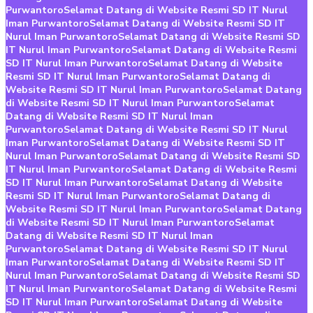
Purwantoro
Selamat Datang di Website Resmi SD IT Nurul
Iman Purwantoro
Selamat Datang di Website Resmi SD IT
Nurul Iman Purwantoro
Selamat Datang di Website Resmi SD
IT Nurul Iman Purwantoro
Selamat Datang di Website Resmi
SD IT Nurul Iman Purwantoro
Selamat Datang di Website
Resmi SD IT Nurul Iman Purwantoro
Selamat Datang di
Website Resmi SD IT Nurul Iman Purwantoro
Selamat Datang
di Website Resmi SD IT Nurul Iman Purwantoro
Selamat
Datang di Website Resmi SD IT Nurul Iman
Purwantoro
Selamat Datang di Website Resmi SD IT Nurul
Iman Purwantoro
Selamat Datang di Website Resmi SD IT
Nurul Iman Purwantoro
Selamat Datang di Website Resmi SD
IT Nurul Iman Purwantoro
Selamat Datang di Website Resmi
SD IT Nurul Iman Purwantoro
Selamat Datang di Website
Resmi SD IT Nurul Iman Purwantoro
Selamat Datang di
Website Resmi SD IT Nurul Iman Purwantoro
Selamat Datang
di Website Resmi SD IT Nurul Iman Purwantoro
Selamat
Datang di Website Resmi SD IT Nurul Iman
Purwantoro
Selamat Datang di Website Resmi SD IT Nurul
Iman Purwantoro
Selamat Datang di Website Resmi SD IT
Nurul Iman Purwantoro
Selamat Datang di Website Resmi SD
IT Nurul Iman Purwantoro
Selamat Datang di Website Resmi
SD IT Nurul Iman Purwantoro
Selamat Datang di Website