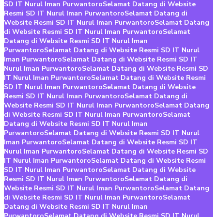
SD IT Nurul Iman Purwantoro
Selamat Datang di Website
Resmi SD IT Nurul Iman Purwantoro
Selamat Datang di
Website Resmi SD IT Nurul Iman Purwantoro
Selamat Datang
di Website Resmi SD IT Nurul Iman Purwantoro
Selamat
Datang di Website Resmi SD IT Nurul Iman
Purwantoro
Selamat Datang di Website Resmi SD IT Nurul
Iman Purwantoro
Selamat Datang di Website Resmi SD IT
Nurul Iman Purwantoro
Selamat Datang di Website Resmi SD
IT Nurul Iman Purwantoro
Selamat Datang di Website Resmi
SD IT Nurul Iman Purwantoro
Selamat Datang di Website
Resmi SD IT Nurul Iman Purwantoro
Selamat Datang di
Website Resmi SD IT Nurul Iman Purwantoro
Selamat Datang
di Website Resmi SD IT Nurul Iman Purwantoro
Selamat
Datang di Website Resmi SD IT Nurul Iman
Purwantoro
Selamat Datang di Website Resmi SD IT Nurul
Iman Purwantoro
Selamat Datang di Website Resmi SD IT
Nurul Iman Purwantoro
Selamat Datang di Website Resmi SD
IT Nurul Iman Purwantoro
Selamat Datang di Website Resmi
SD IT Nurul Iman Purwantoro
Selamat Datang di Website
Resmi SD IT Nurul Iman Purwantoro
Selamat Datang di
Website Resmi SD IT Nurul Iman Purwantoro
Selamat Datang
di Website Resmi SD IT Nurul Iman Purwantoro
Selamat
Datang di Website Resmi SD IT Nurul Iman
Purwantoro
Selamat Datang di Website Resmi SD IT Nurul