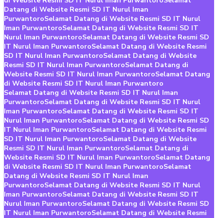
di Website Resmi SD IT Nurul Iman Purwantoro
Selamat
Datang di Website Resmi SD IT Nurul Iman
Purwantoro
Selamat Datang di Website Resmi SD IT Nurul
Iman Purwantoro
Selamat Datang di Website Resmi SD IT
Nurul Iman Purwantoro
Selamat Datang di Website Resmi SD
IT Nurul Iman Purwantoro
Selamat Datang di Website Resmi
SD IT Nurul Iman Purwantoro
Selamat Datang di Website
Resmi SD IT Nurul Iman Purwantoro
Selamat Datang di
Website Resmi SD IT Nurul Iman Purwantoro
Selamat Datang
di Website Resmi SD IT Nurul Iman Purwantoro
Selamat Datang di Website Resmi SD IT Nurul Iman
Purwantoro
Selamat Datang di Website Resmi SD IT Nurul
Iman Purwantoro
Selamat Datang di Website Resmi SD IT
Nurul Iman Purwantoro
Selamat Datang di Website Resmi SD
IT Nurul Iman Purwantoro
Selamat Datang di Website Resmi
SD IT Nurul Iman Purwantoro
Selamat Datang di Website
Resmi SD IT Nurul Iman Purwantoro
Selamat Datang di
Website Resmi SD IT Nurul Iman Purwantoro
Selamat Datang
di Website Resmi SD IT Nurul Iman Purwantoro
Selamat
Datang di Website Resmi SD IT Nurul Iman
Purwantoro
Selamat Datang di Website Resmi SD IT Nurul
Iman Purwantoro
Selamat Datang di Website Resmi SD IT
Nurul Iman Purwantoro
Selamat Datang di Website Resmi SD
IT Nurul Iman Purwantoro
Selamat Datang di Website Resmi