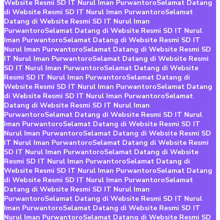
Website Resmi SD IT Nurul Iman Purwantoro
Selamat Datang
di Website Resmi SD IT Nurul Iman Purwantoro
Selamat
Datang di Website Resmi SD IT Nurul Iman
Purwantoro
Selamat Datang di Website Resmi SD IT Nurul
Iman Purwantoro
Selamat Datang di Website Resmi SD IT
Nurul Iman Purwantoro
Selamat Datang di Website Resmi SD
IT Nurul Iman Purwantoro
Selamat Datang di Website Resmi
SD IT Nurul Iman Purwantoro
Selamat Datang di Website
Resmi SD IT Nurul Iman Purwantoro
Selamat Datang di
Website Resmi SD IT Nurul Iman Purwantoro
Selamat Datang
di Website Resmi SD IT Nurul Iman Purwantoro
Selamat
Datang di Website Resmi SD IT Nurul Iman
Purwantoro
Selamat Datang di Website Resmi SD IT Nurul
Iman Purwantoro
Selamat Datang di Website Resmi SD IT
Nurul Iman Purwantoro
Selamat Datang di Website Resmi SD
IT Nurul Iman Purwantoro
Selamat Datang di Website Resmi
SD IT Nurul Iman Purwantoro
Selamat Datang di Website
Resmi SD IT Nurul Iman Purwantoro
Selamat Datang di
Website Resmi SD IT Nurul Iman Purwantoro
Selamat Datang
di Website Resmi SD IT Nurul Iman Purwantoro
Selamat
Datang di Website Resmi SD IT Nurul Iman
Purwantoro
Selamat Datang di Website Resmi SD IT Nurul
Iman Purwantoro
Selamat Datang di Website Resmi SD IT
Nurul Iman Purwantoro
Selamat Datang di Website Resmi SD