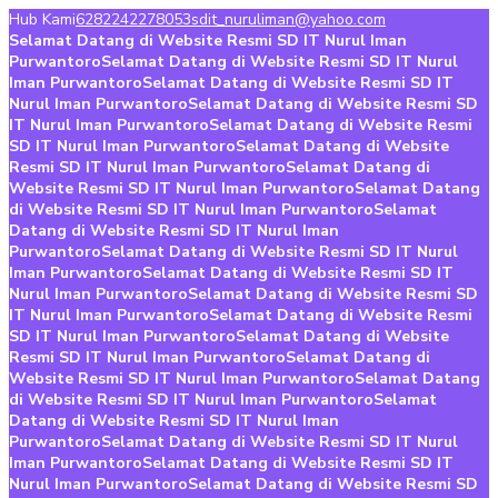
Hub Kami
6282242278053
sdit_nuruliman@yahoo.com
Selamat Datang di Website Resmi SD IT Nurul Iman
Purwantoro
Selamat Datang di Website Resmi SD IT Nurul
Iman Purwantoro
Selamat Datang di Website Resmi SD IT
Nurul Iman Purwantoro
Selamat Datang di Website Resmi SD
IT Nurul Iman Purwantoro
Selamat Datang di Website Resmi
SD IT Nurul Iman Purwantoro
Selamat Datang di Website
Resmi SD IT Nurul Iman Purwantoro
Selamat Datang di
Website Resmi SD IT Nurul Iman Purwantoro
Selamat Datang
di Website Resmi SD IT Nurul Iman Purwantoro
Selamat
Datang di Website Resmi SD IT Nurul Iman
Purwantoro
Selamat Datang di Website Resmi SD IT Nurul
Iman Purwantoro
Selamat Datang di Website Resmi SD IT
Nurul Iman Purwantoro
Selamat Datang di Website Resmi SD
IT Nurul Iman Purwantoro
Selamat Datang di Website Resmi
SD IT Nurul Iman Purwantoro
Selamat Datang di Website
Resmi SD IT Nurul Iman Purwantoro
Selamat Datang di
Website Resmi SD IT Nurul Iman Purwantoro
Selamat Datang
di Website Resmi SD IT Nurul Iman Purwantoro
Selamat
Datang di Website Resmi SD IT Nurul Iman
Purwantoro
Selamat Datang di Website Resmi SD IT Nurul
Iman Purwantoro
Selamat Datang di Website Resmi SD IT
Nurul Iman Purwantoro
Selamat Datang di Website Resmi SD