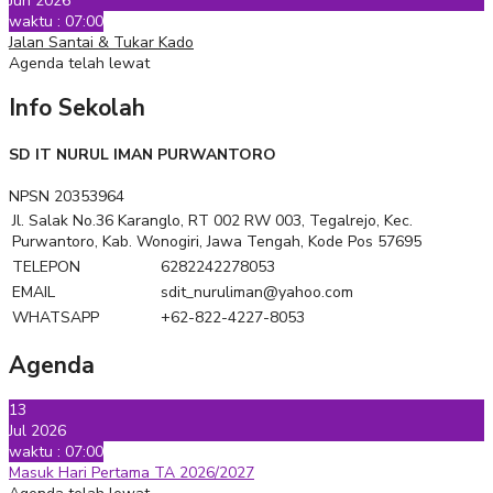
Jun 2026
waktu : 07:00
Jalan Santai & Tukar Kado
Agenda telah lewat
Info Sekolah
SD IT NURUL IMAN PURWANTORO
NPSN
20353964
Jl. Salak No.36 Karanglo, RT 002 RW 003, Tegalrejo, Kec.
Purwantoro, Kab. Wonogiri, Jawa Tengah, Kode Pos 57695
TELEPON
6282242278053
EMAIL
sdit_nuruliman@yahoo.com
WHATSAPP
+62-822-4227-8053
Agenda
13
Jul 2026
waktu : 07:00
Masuk Hari Pertama TA 2026/2027