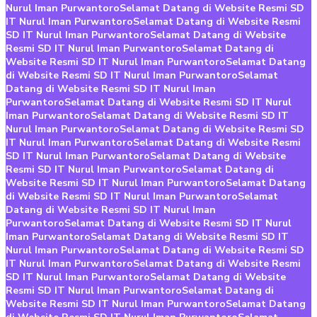
Nurul Iman Purwantoro
Selamat Datang di Website Resmi SD
IT Nurul Iman Purwantoro
Selamat Datang di Website Resmi
SD IT Nurul Iman Purwantoro
Selamat Datang di Website
Resmi SD IT Nurul Iman Purwantoro
Selamat Datang di
Website Resmi SD IT Nurul Iman Purwantoro
Selamat Datang
di Website Resmi SD IT Nurul Iman Purwantoro
Selamat
Datang di Website Resmi SD IT Nurul Iman
Purwantoro
Selamat Datang di Website Resmi SD IT Nurul
Iman Purwantoro
Selamat Datang di Website Resmi SD IT
Nurul Iman Purwantoro
Selamat Datang di Website Resmi SD
IT Nurul Iman Purwantoro
Selamat Datang di Website Resmi
SD IT Nurul Iman Purwantoro
Selamat Datang di Website
Resmi SD IT Nurul Iman Purwantoro
Selamat Datang di
Website Resmi SD IT Nurul Iman Purwantoro
Selamat Datang
di Website Resmi SD IT Nurul Iman Purwantoro
Selamat
Datang di Website Resmi SD IT Nurul Iman
Purwantoro
Selamat Datang di Website Resmi SD IT Nurul
Iman Purwantoro
Selamat Datang di Website Resmi SD IT
Nurul Iman Purwantoro
Selamat Datang di Website Resmi SD
IT Nurul Iman Purwantoro
Selamat Datang di Website Resmi
SD IT Nurul Iman Purwantoro
Selamat Datang di Website
Resmi SD IT Nurul Iman Purwantoro
Selamat Datang di
Website Resmi SD IT Nurul Iman Purwantoro
Selamat Datang