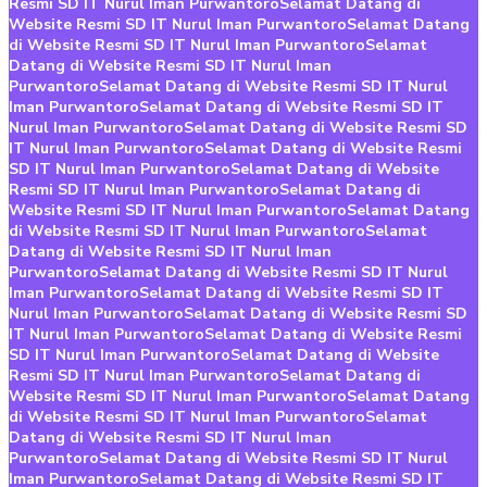
Resmi SD IT Nurul Iman Purwantoro
Selamat Datang di
Website Resmi SD IT Nurul Iman Purwantoro
Selamat Datang
di Website Resmi SD IT Nurul Iman Purwantoro
Selamat
Datang di Website Resmi SD IT Nurul Iman
Purwantoro
Selamat Datang di Website Resmi SD IT Nurul
Iman Purwantoro
Selamat Datang di Website Resmi SD IT
Nurul Iman Purwantoro
Selamat Datang di Website Resmi SD
IT Nurul Iman Purwantoro
Selamat Datang di Website Resmi
SD IT Nurul Iman Purwantoro
Selamat Datang di Website
Resmi SD IT Nurul Iman Purwantoro
Selamat Datang di
Website Resmi SD IT Nurul Iman Purwantoro
Selamat Datang
di Website Resmi SD IT Nurul Iman Purwantoro
Selamat
Datang di Website Resmi SD IT Nurul Iman
Purwantoro
Selamat Datang di Website Resmi SD IT Nurul
Iman Purwantoro
Selamat Datang di Website Resmi SD IT
Nurul Iman Purwantoro
Selamat Datang di Website Resmi SD
IT Nurul Iman Purwantoro
Selamat Datang di Website Resmi
SD IT Nurul Iman Purwantoro
Selamat Datang di Website
Resmi SD IT Nurul Iman Purwantoro
Selamat Datang di
Website Resmi SD IT Nurul Iman Purwantoro
Selamat Datang
di Website Resmi SD IT Nurul Iman Purwantoro
Selamat
Datang di Website Resmi SD IT Nurul Iman
Purwantoro
Selamat Datang di Website Resmi SD IT Nurul
Iman Purwantoro
Selamat Datang di Website Resmi SD IT