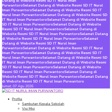
Datang di Website Resmi SD IT Nurul Iman
Purwantoro
Selamat Datang di Website Resmi SD IT Nurul
Iman Purwantoro
Selamat Datang di Website Resmi SD IT
Nurul Iman Purwantoro
Selamat Datang di Website Resmi SD
IT Nurul Iman Purwantoro
Selamat Datang di Website Resmi
SD IT Nurul Iman Purwantoro
Selamat Datang di Website
Resmi SD IT Nurul Iman Purwantoro
Selamat Datang di
Website Resmi SD IT Nurul Iman Purwantoro
Selamat Datang
di Website Resmi SD IT Nurul Iman Purwantoro
Selamat
Datang di Website Resmi SD IT Nurul Iman
Purwantoro
Selamat Datang di Website Resmi SD IT Nurul
Iman Purwantoro
Selamat Datang di Website Resmi SD IT
Nurul Iman Purwantoro
Selamat Datang di Website Resmi SD
IT Nurul Iman Purwantoro
Selamat Datang di Website Resmi
SD IT Nurul Iman Purwantoro
Selamat Datang di Website
Resmi SD IT Nurul Iman Purwantoro
Selamat Datang di
Website Resmi SD IT Nurul Iman Purwantoro
Selamat Datang
di Website Resmi SD IT Nurul Iman Purwantoro
Jumat,
07 Agu 2026
Profile
Sambutan Kepala Sekolah
Visi Misi