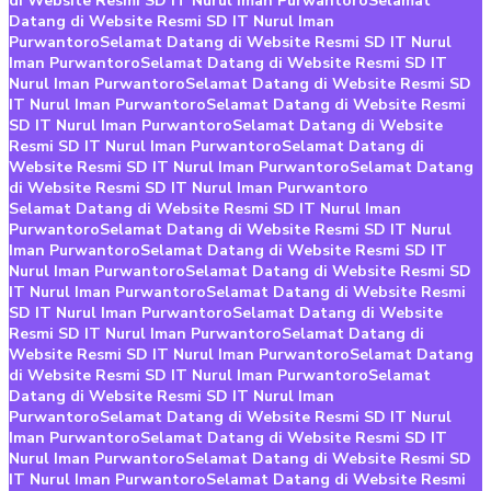
di Website Resmi SD IT Nurul Iman Purwantoro
Selamat
Datang di Website Resmi SD IT Nurul Iman
Purwantoro
Selamat Datang di Website Resmi SD IT Nurul
Iman Purwantoro
Selamat Datang di Website Resmi SD IT
Nurul Iman Purwantoro
Selamat Datang di Website Resmi SD
IT Nurul Iman Purwantoro
Selamat Datang di Website Resmi
SD IT Nurul Iman Purwantoro
Selamat Datang di Website
Resmi SD IT Nurul Iman Purwantoro
Selamat Datang di
Website Resmi SD IT Nurul Iman Purwantoro
Selamat Datang
di Website Resmi SD IT Nurul Iman Purwantoro
Selamat Datang di Website Resmi SD IT Nurul Iman
Purwantoro
Selamat Datang di Website Resmi SD IT Nurul
Iman Purwantoro
Selamat Datang di Website Resmi SD IT
Nurul Iman Purwantoro
Selamat Datang di Website Resmi SD
IT Nurul Iman Purwantoro
Selamat Datang di Website Resmi
SD IT Nurul Iman Purwantoro
Selamat Datang di Website
Resmi SD IT Nurul Iman Purwantoro
Selamat Datang di
Website Resmi SD IT Nurul Iman Purwantoro
Selamat Datang
di Website Resmi SD IT Nurul Iman Purwantoro
Selamat
Datang di Website Resmi SD IT Nurul Iman
Purwantoro
Selamat Datang di Website Resmi SD IT Nurul
Iman Purwantoro
Selamat Datang di Website Resmi SD IT
Nurul Iman Purwantoro
Selamat Datang di Website Resmi SD
IT Nurul Iman Purwantoro
Selamat Datang di Website Resmi