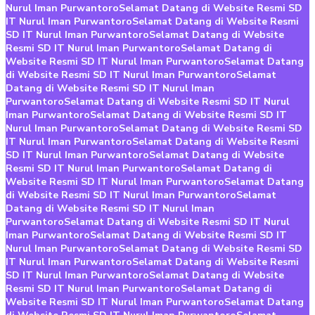
Nurul Iman Purwantoro
Selamat Datang di Website Resmi SD
IT Nurul Iman Purwantoro
Selamat Datang di Website Resmi
SD IT Nurul Iman Purwantoro
Selamat Datang di Website
Resmi SD IT Nurul Iman Purwantoro
Selamat Datang di
Website Resmi SD IT Nurul Iman Purwantoro
Selamat Datang
di Website Resmi SD IT Nurul Iman Purwantoro
Selamat
Datang di Website Resmi SD IT Nurul Iman
Purwantoro
Selamat Datang di Website Resmi SD IT Nurul
Iman Purwantoro
Selamat Datang di Website Resmi SD IT
Nurul Iman Purwantoro
Selamat Datang di Website Resmi SD
IT Nurul Iman Purwantoro
Selamat Datang di Website Resmi
SD IT Nurul Iman Purwantoro
Selamat Datang di Website
Resmi SD IT Nurul Iman Purwantoro
Selamat Datang di
Website Resmi SD IT Nurul Iman Purwantoro
Selamat Datang
di Website Resmi SD IT Nurul Iman Purwantoro
Selamat
Datang di Website Resmi SD IT Nurul Iman
Purwantoro
Selamat Datang di Website Resmi SD IT Nurul
Iman Purwantoro
Selamat Datang di Website Resmi SD IT
Nurul Iman Purwantoro
Selamat Datang di Website Resmi SD
IT Nurul Iman Purwantoro
Selamat Datang di Website Resmi
SD IT Nurul Iman Purwantoro
Selamat Datang di Website
Resmi SD IT Nurul Iman Purwantoro
Selamat Datang di
Website Resmi SD IT Nurul Iman Purwantoro
Selamat Datang