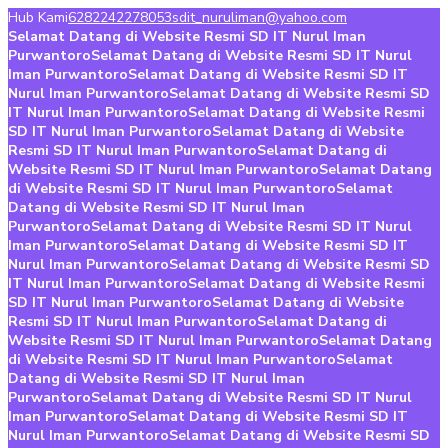
Hub Kami
6282242278053
sdit_nuruliman@yahoo.com
Selamat Datang di Website Resmi SD IT Nurul Iman
Purwantoro
Selamat Datang di Website Resmi SD IT Nurul
Iman Purwantoro
Selamat Datang di Website Resmi SD IT
Nurul Iman Purwantoro
Selamat Datang di Website Resmi SD
IT Nurul Iman Purwantoro
Selamat Datang di Website Resmi
SD IT Nurul Iman Purwantoro
Selamat Datang di Website
Resmi SD IT Nurul Iman Purwantoro
Selamat Datang di
Website Resmi SD IT Nurul Iman Purwantoro
Selamat Datang
di Website Resmi SD IT Nurul Iman Purwantoro
Selamat
Datang di Website Resmi SD IT Nurul Iman
Purwantoro
Selamat Datang di Website Resmi SD IT Nurul
Iman Purwantoro
Selamat Datang di Website Resmi SD IT
Nurul Iman Purwantoro
Selamat Datang di Website Resmi SD
IT Nurul Iman Purwantoro
Selamat Datang di Website Resmi
SD IT Nurul Iman Purwantoro
Selamat Datang di Website
Resmi SD IT Nurul Iman Purwantoro
Selamat Datang di
Website Resmi SD IT Nurul Iman Purwantoro
Selamat Datang
di Website Resmi SD IT Nurul Iman Purwantoro
Selamat
Datang di Website Resmi SD IT Nurul Iman
Purwantoro
Selamat Datang di Website Resmi SD IT Nurul
Iman Purwantoro
Selamat Datang di Website Resmi SD IT
Nurul Iman Purwantoro
Selamat Datang di Website Resmi SD