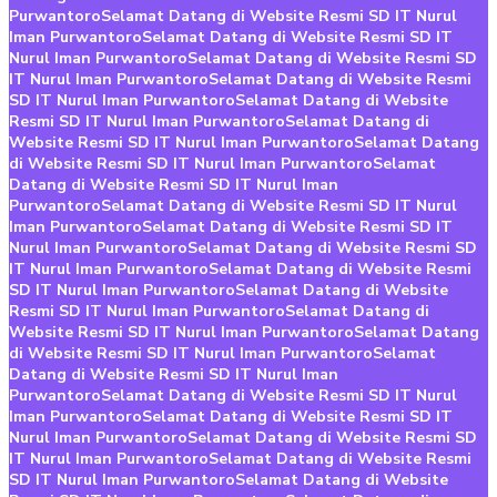
Purwantoro
Selamat Datang di Website Resmi SD IT Nurul
Iman Purwantoro
Selamat Datang di Website Resmi SD IT
Nurul Iman Purwantoro
Selamat Datang di Website Resmi SD
IT Nurul Iman Purwantoro
Selamat Datang di Website Resmi
SD IT Nurul Iman Purwantoro
Selamat Datang di Website
Resmi SD IT Nurul Iman Purwantoro
Selamat Datang di
Website Resmi SD IT Nurul Iman Purwantoro
Selamat Datang
di Website Resmi SD IT Nurul Iman Purwantoro
Selamat
Datang di Website Resmi SD IT Nurul Iman
Purwantoro
Selamat Datang di Website Resmi SD IT Nurul
Iman Purwantoro
Selamat Datang di Website Resmi SD IT
Nurul Iman Purwantoro
Selamat Datang di Website Resmi SD
IT Nurul Iman Purwantoro
Selamat Datang di Website Resmi
SD IT Nurul Iman Purwantoro
Selamat Datang di Website
Resmi SD IT Nurul Iman Purwantoro
Selamat Datang di
Website Resmi SD IT Nurul Iman Purwantoro
Selamat Datang
di Website Resmi SD IT Nurul Iman Purwantoro
Selamat
Datang di Website Resmi SD IT Nurul Iman
Purwantoro
Selamat Datang di Website Resmi SD IT Nurul
Iman Purwantoro
Selamat Datang di Website Resmi SD IT
Nurul Iman Purwantoro
Selamat Datang di Website Resmi SD
IT Nurul Iman Purwantoro
Selamat Datang di Website Resmi
SD IT Nurul Iman Purwantoro
Selamat Datang di Website