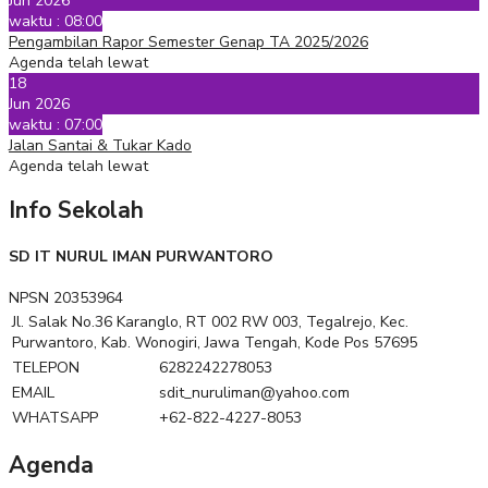
Jun 2026
waktu : 08:00
Pengambilan Rapor Semester Genap TA 2025/2026
Agenda telah lewat
18
Jun 2026
waktu : 07:00
Jalan Santai & Tukar Kado
Agenda telah lewat
Info Sekolah
SD IT NURUL IMAN PURWANTORO
NPSN
20353964
Jl. Salak No.36 Karanglo, RT 002 RW 003, Tegalrejo, Kec.
Purwantoro, Kab. Wonogiri, Jawa Tengah, Kode Pos 57695
TELEPON
6282242278053
EMAIL
sdit_nuruliman@yahoo.com
WHATSAPP
+62-822-4227-8053
Agenda