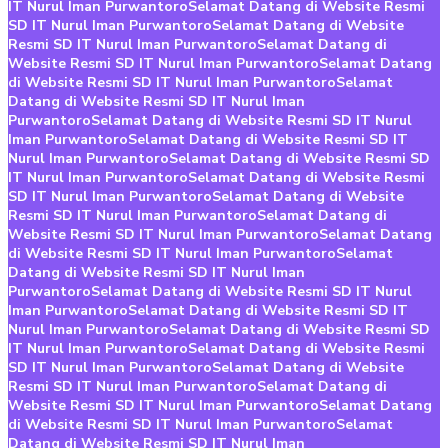
IT Nurul Iman Purwantoro
Selamat Datang di Website Resmi
SD IT Nurul Iman Purwantoro
Selamat Datang di Website
Resmi SD IT Nurul Iman Purwantoro
Selamat Datang di
Website Resmi SD IT Nurul Iman Purwantoro
Selamat Datang
di Website Resmi SD IT Nurul Iman Purwantoro
Selamat
Datang di Website Resmi SD IT Nurul Iman
Purwantoro
Selamat Datang di Website Resmi SD IT Nurul
Iman Purwantoro
Selamat Datang di Website Resmi SD IT
Nurul Iman Purwantoro
Selamat Datang di Website Resmi SD
IT Nurul Iman Purwantoro
Selamat Datang di Website Resmi
SD IT Nurul Iman Purwantoro
Selamat Datang di Website
Resmi SD IT Nurul Iman Purwantoro
Selamat Datang di
Website Resmi SD IT Nurul Iman Purwantoro
Selamat Datang
di Website Resmi SD IT Nurul Iman Purwantoro
Selamat
Datang di Website Resmi SD IT Nurul Iman
Purwantoro
Selamat Datang di Website Resmi SD IT Nurul
Iman Purwantoro
Selamat Datang di Website Resmi SD IT
Nurul Iman Purwantoro
Selamat Datang di Website Resmi SD
IT Nurul Iman Purwantoro
Selamat Datang di Website Resmi
SD IT Nurul Iman Purwantoro
Selamat Datang di Website
Resmi SD IT Nurul Iman Purwantoro
Selamat Datang di
Website Resmi SD IT Nurul Iman Purwantoro
Selamat Datang
di Website Resmi SD IT Nurul Iman Purwantoro
Selamat
Datang di Website Resmi SD IT Nurul Iman