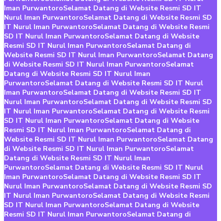
Iman Purwantoro
Selamat Datang di Website Resmi SD IT
Nurul Iman Purwantoro
Selamat Datang di Website Resmi SD
IT Nurul Iman Purwantoro
Selamat Datang di Website Resmi
SD IT Nurul Iman Purwantoro
Selamat Datang di Website
Resmi SD IT Nurul Iman Purwantoro
Selamat Datang di
Website Resmi SD IT Nurul Iman Purwantoro
Selamat Datang
di Website Resmi SD IT Nurul Iman Purwantoro
Selamat
Datang di Website Resmi SD IT Nurul Iman
Purwantoro
Selamat Datang di Website Resmi SD IT Nurul
Iman Purwantoro
Selamat Datang di Website Resmi SD IT
Nurul Iman Purwantoro
Selamat Datang di Website Resmi SD
IT Nurul Iman Purwantoro
Selamat Datang di Website Resmi
SD IT Nurul Iman Purwantoro
Selamat Datang di Website
Resmi SD IT Nurul Iman Purwantoro
Selamat Datang di
Website Resmi SD IT Nurul Iman Purwantoro
Selamat Datang
di Website Resmi SD IT Nurul Iman Purwantoro
Selamat
Datang di Website Resmi SD IT Nurul Iman
Purwantoro
Selamat Datang di Website Resmi SD IT Nurul
Iman Purwantoro
Selamat Datang di Website Resmi SD IT
Nurul Iman Purwantoro
Selamat Datang di Website Resmi SD
IT Nurul Iman Purwantoro
Selamat Datang di Website Resmi
SD IT Nurul Iman Purwantoro
Selamat Datang di Website
Resmi SD IT Nurul Iman Purwantoro
Selamat Datang di