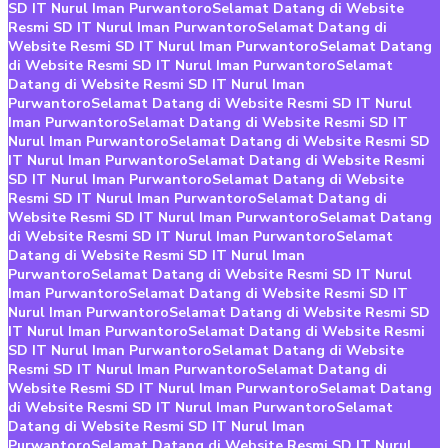
SD IT Nurul Iman Purwantoro
Selamat Datang di Website
Resmi SD IT Nurul Iman Purwantoro
Selamat Datang di
Website Resmi SD IT Nurul Iman Purwantoro
Selamat Datang
di Website Resmi SD IT Nurul Iman Purwantoro
Selamat
Datang di Website Resmi SD IT Nurul Iman
Purwantoro
Selamat Datang di Website Resmi SD IT Nurul
Iman Purwantoro
Selamat Datang di Website Resmi SD IT
Nurul Iman Purwantoro
Selamat Datang di Website Resmi SD
IT Nurul Iman Purwantoro
Selamat Datang di Website Resmi
SD IT Nurul Iman Purwantoro
Selamat Datang di Website
Resmi SD IT Nurul Iman Purwantoro
Selamat Datang di
Website Resmi SD IT Nurul Iman Purwantoro
Selamat Datang
di Website Resmi SD IT Nurul Iman Purwantoro
Selamat
Datang di Website Resmi SD IT Nurul Iman
Purwantoro
Selamat Datang di Website Resmi SD IT Nurul
Iman Purwantoro
Selamat Datang di Website Resmi SD IT
Nurul Iman Purwantoro
Selamat Datang di Website Resmi SD
IT Nurul Iman Purwantoro
Selamat Datang di Website Resmi
SD IT Nurul Iman Purwantoro
Selamat Datang di Website
Resmi SD IT Nurul Iman Purwantoro
Selamat Datang di
Website Resmi SD IT Nurul Iman Purwantoro
Selamat Datang
di Website Resmi SD IT Nurul Iman Purwantoro
Selamat
Datang di Website Resmi SD IT Nurul Iman
Purwantoro
Selamat Datang di Website Resmi SD IT Nurul