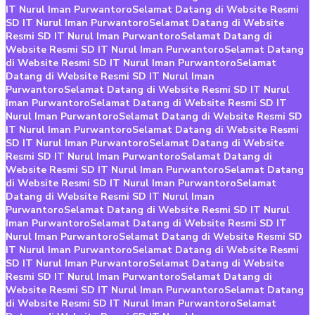
IT Nurul Iman Purwantoro
Selamat Datang di Website Resmi
SD IT Nurul Iman Purwantoro
Selamat Datang di Website
Resmi SD IT Nurul Iman Purwantoro
Selamat Datang di
Website Resmi SD IT Nurul Iman Purwantoro
Selamat Datang
di Website Resmi SD IT Nurul Iman Purwantoro
Selamat
Datang di Website Resmi SD IT Nurul Iman
Purwantoro
Selamat Datang di Website Resmi SD IT Nurul
Iman Purwantoro
Selamat Datang di Website Resmi SD IT
Nurul Iman Purwantoro
Selamat Datang di Website Resmi SD
IT Nurul Iman Purwantoro
Selamat Datang di Website Resmi
SD IT Nurul Iman Purwantoro
Selamat Datang di Website
Resmi SD IT Nurul Iman Purwantoro
Selamat Datang di
Website Resmi SD IT Nurul Iman Purwantoro
Selamat Datang
di Website Resmi SD IT Nurul Iman Purwantoro
Selamat
Datang di Website Resmi SD IT Nurul Iman
Purwantoro
Selamat Datang di Website Resmi SD IT Nurul
Iman Purwantoro
Selamat Datang di Website Resmi SD IT
Nurul Iman Purwantoro
Selamat Datang di Website Resmi SD
IT Nurul Iman Purwantoro
Selamat Datang di Website Resmi
SD IT Nurul Iman Purwantoro
Selamat Datang di Website
Resmi SD IT Nurul Iman Purwantoro
Selamat Datang di
Website Resmi SD IT Nurul Iman Purwantoro
Selamat Datang
di Website Resmi SD IT Nurul Iman Purwantoro
Selamat