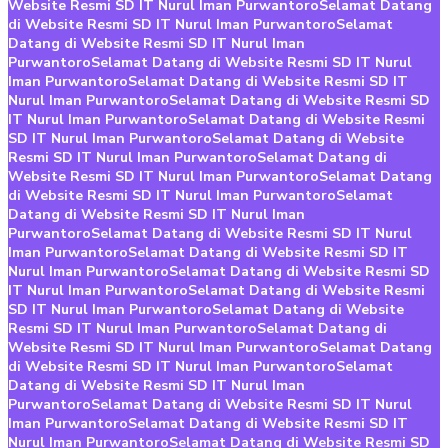
Website Resmi SD IT Nurul Iman Purwantoro
Selamat Datang
di Website Resmi SD IT Nurul Iman Purwantoro
Selamat
Datang di Website Resmi SD IT Nurul Iman
Purwantoro
Selamat Datang di Website Resmi SD IT Nurul
Iman Purwantoro
Selamat Datang di Website Resmi SD IT
Nurul Iman Purwantoro
Selamat Datang di Website Resmi SD
IT Nurul Iman Purwantoro
Selamat Datang di Website Resmi
SD IT Nurul Iman Purwantoro
Selamat Datang di Website
Resmi SD IT Nurul Iman Purwantoro
Selamat Datang di
Website Resmi SD IT Nurul Iman Purwantoro
Selamat Datang
di Website Resmi SD IT Nurul Iman Purwantoro
Selamat
Datang di Website Resmi SD IT Nurul Iman
Purwantoro
Selamat Datang di Website Resmi SD IT Nurul
Iman Purwantoro
Selamat Datang di Website Resmi SD IT
Nurul Iman Purwantoro
Selamat Datang di Website Resmi SD
IT Nurul Iman Purwantoro
Selamat Datang di Website Resmi
SD IT Nurul Iman Purwantoro
Selamat Datang di Website
Resmi SD IT Nurul Iman Purwantoro
Selamat Datang di
Website Resmi SD IT Nurul Iman Purwantoro
Selamat Datang
di Website Resmi SD IT Nurul Iman Purwantoro
Selamat
Datang di Website Resmi SD IT Nurul Iman
Purwantoro
Selamat Datang di Website Resmi SD IT Nurul
Iman Purwantoro
Selamat Datang di Website Resmi SD IT
Nurul Iman Purwantoro
Selamat Datang di Website Resmi SD