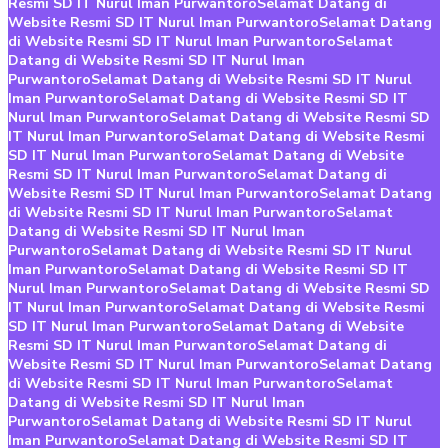
Resmi SD IT Nurul Iman Purwantoro
Selamat Datang di
Website Resmi SD IT Nurul Iman Purwantoro
Selamat Datang
di Website Resmi SD IT Nurul Iman Purwantoro
Selamat
Datang di Website Resmi SD IT Nurul Iman
Purwantoro
Selamat Datang di Website Resmi SD IT Nurul
Iman Purwantoro
Selamat Datang di Website Resmi SD IT
Nurul Iman Purwantoro
Selamat Datang di Website Resmi SD
IT Nurul Iman Purwantoro
Selamat Datang di Website Resmi
SD IT Nurul Iman Purwantoro
Selamat Datang di Website
Resmi SD IT Nurul Iman Purwantoro
Selamat Datang di
Website Resmi SD IT Nurul Iman Purwantoro
Selamat Datang
di Website Resmi SD IT Nurul Iman Purwantoro
Selamat
Datang di Website Resmi SD IT Nurul Iman
Purwantoro
Selamat Datang di Website Resmi SD IT Nurul
Iman Purwantoro
Selamat Datang di Website Resmi SD IT
Nurul Iman Purwantoro
Selamat Datang di Website Resmi SD
IT Nurul Iman Purwantoro
Selamat Datang di Website Resmi
SD IT Nurul Iman Purwantoro
Selamat Datang di Website
Resmi SD IT Nurul Iman Purwantoro
Selamat Datang di
Website Resmi SD IT Nurul Iman Purwantoro
Selamat Datang
di Website Resmi SD IT Nurul Iman Purwantoro
Selamat
Datang di Website Resmi SD IT Nurul Iman
Purwantoro
Selamat Datang di Website Resmi SD IT Nurul
Iman Purwantoro
Selamat Datang di Website Resmi SD IT